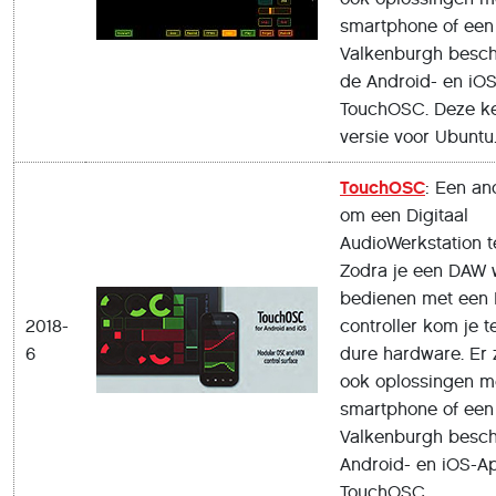
smartphone of een 
Valkenburgh besch
de Android- en iO
TouchOSC. Deze k
versie voor Ubuntu
TouchOSC
: Een an
om een Digitaal
AudioWerkstation t
Zodra je een DAW w
bedienen met een
2018-
controller kom je t
6
dure hardware. Er z
ook oplossingen m
smartphone of een 
Valkenburgh beschr
Android- en iOS-A
TouchOSC.