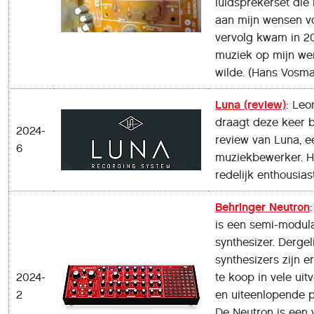
luidsprekerset die
aan mijn wensen v
vervolg kwam in 20
muziek op mijn w
wilde. (Hans Vosm
Luna (review)
: Le
draagt deze keer b
2024-
review van Luna, ee
6
muziekbewerker. Hi
redelijk enthousiast
Behringer Neutron
is een semi-modula
synthesizer. Dergel
synthesizers zijn e
2024-
te koop in vele uit
2
en uiteenlopende p
De Neutron is een v