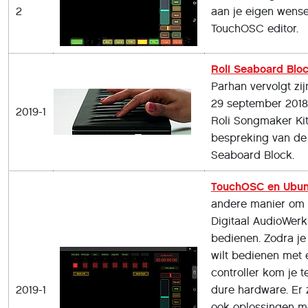
2
aan je eigen wens
TouchOSC editor.
Roli Seaboard Blo
Parhan vervolgt zij
29 september 2018
2019-1
Roli Songmaker Ki
bespreking van de 
Seaboard Block.
TouchOSC en Ubun
andere manier om
Digitaal AudioWerk
bedienen. Zodra j
wilt bedienen met
controller kom je t
2019-1
dure hardware. Er z
ook oplossingen m