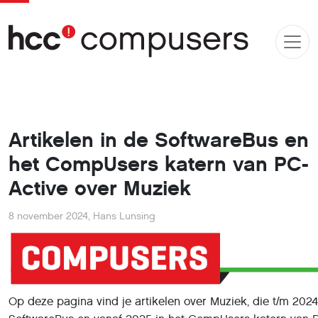
Artikelen in de SoftwareBus en
het CompUsers katern van PC-
Active over Muziek
8 november 2024
,
Hans Lunsing
Op deze pagina vind je artikelen over Muziek, die t/m 2024