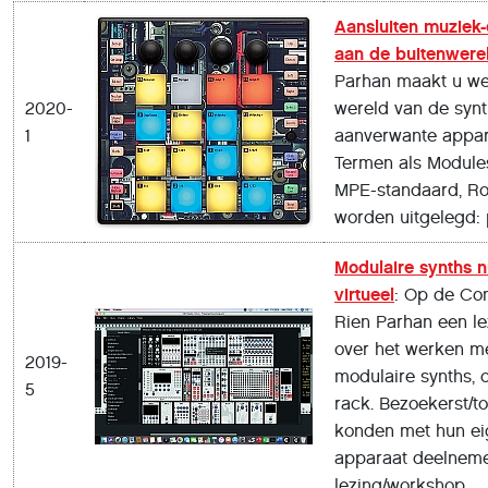
Aansluiten muziek-
aan de buitenwere
Parhan maakt u we
2020-
wereld van de synt
1
aanverwante appar
Termen als Modules
MPE-standaard, Roli
worden uitgelegd: 
Modulaire synths 
virtueel
: Op de Co
Rien Parhan een l
over het werken me
2019-
modulaire synths, 
5
rack. Bezoekerst/t
konden met hun e
apparaat deelnem
lezing/workshop.