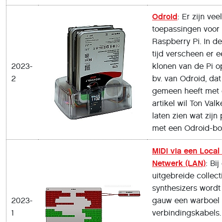
Odroid
: Er zijn veel
toepassingen voor
Raspberry Pi. In d
tijd verscheen er e
2023-
klonen van de Pi o
2
bv. van Odroid, dat
gemeen heeft met d
artikel wil Ton Val
laten zien wat zijn
met een Odroid-bo
MIDI via een Local
Netwerk (LAN)
: Bij
uitgebreide collect
synthesizers wordt 
2023-
gauw een warboel
1
verbindingskabels.