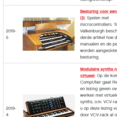
Besturing voor een
(3)
: Spelen met
microcontrollers: T
2019-
Valkenburgh beschri
5
derde artikel hoe d
manualen en de p
worden aangeslote
besturing.
Modulaire synths 
virtueel
: Op de ko
CompUfair gaat Ri
en lezing geven ov
werken met virtuel
synths, o.m. VCV-ra
2019-
u op deze lezing v
4
door VCV-rack al o