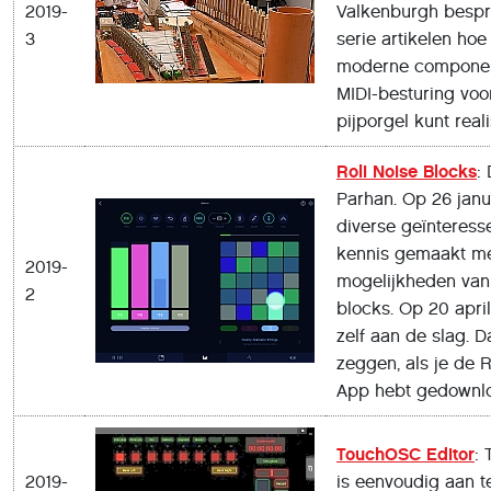
2019-
Valkenburgh bespr
3
serie artikelen hoe
moderne compone
MIDI-besturing voo
pijporgel kunt real
Roli Noise Blocks
:
Parhan. Op 26 jan
diverse geïnteress
kennis gemaakt m
2019-
mogelijkheden van 
2
blocks. Op 20 apri
zelf aan de slag. Da
zeggen, als je de R
App hebt gedownl
TouchOSC Editor
:
2019-
is eenvoudig aan t