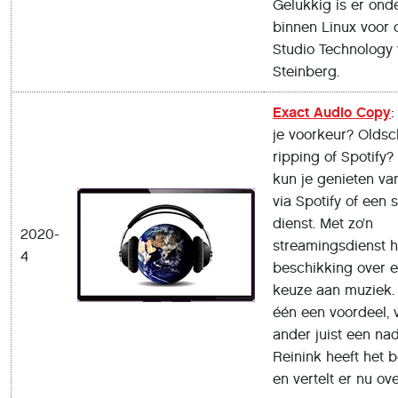
Gelukkig is er ond
binnen Linux voor 
Studio Technology
Steinberg.
Exact Audio Copy
:
je voorkeur? Oldsc
ripping of Spotify? 
kun je genieten va
via Spotify of een 
dienst. Met zo’n
2020-
streamingsdienst h
4
beschikking over 
keuze aan muziek.
één een voordeel, 
ander juist een na
Reinink heeft het 
en vertelt er nu ove