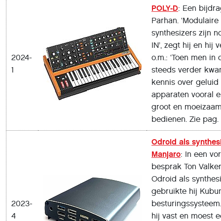
POLY-D
: Een bijdr
Parhan. ‘Modulaire
synthesizers zijn 
IN’, zegt hij en hij
2024-
o.m.: ‘Toen men in 
1
steeds verder kw
kennis over geluid
apparaten vooral e
groot en moeizaam
bedienen. Zie pag. 
Odroid als synthes
Manjaro
: In een vor
besprak Ton Valke
Odroid als synthesi
gebruikte hij Kubun
2023-
besturingssysteem.
4
hij vast en moest 