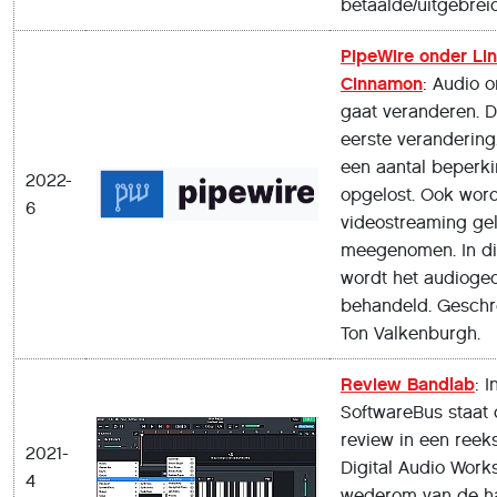
betaalde/uitgebrei
PipeWire onder Lin
Cinnamon
: Audio 
gaat veranderen. Di
eerste verandering
een aantal beperk
2022-
opgelost. Ook wor
6
videostreaming geli
meegenomen. In dit
wordt het audioge
behandeld. Geschr
Ton Valkenburgh.
Review Bandlab
: 
SoftwareBus staat 
review in een reek
2021-
Digital Audio Works
4
wederom van de h