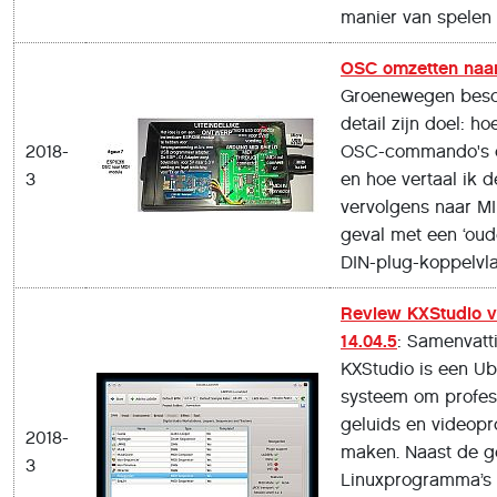
manier van spelen
OSC omzetten naar
Groenewegen beschr
detail zijn doel: ho
2018-
OSC-commando's ov
3
en hoe vertaal ik 
vervolgens naar MID
geval met een ‘oud
DIN-plug-koppelvla
Review KXStudio v
14.04.5
: Samenvatt
KXStudio is een Ub
systeem om profes
geluids­ en videopr
2018-
maken. Naast de ge
3
Linux­programma’s 