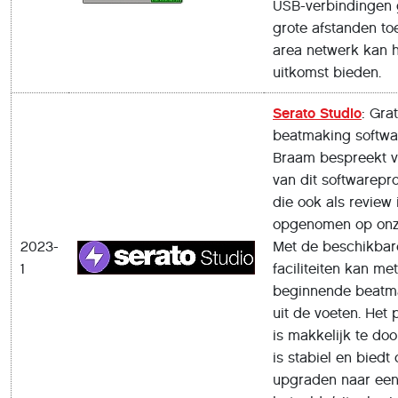
USB-verbindingen 
grote afstanden toe
area netwerk kan h
uitkomst bieden.
Serato Studio
: Grat
beatmaking softwa
Braam bespreekt ver
van dit softwarep
die ook als review 
opgenomen op onz
2023-
Met de beschikbar
1
faciliteiten kan m
beginnende beatm
uit de voeten. He
is makkelijk te do
is stabiel en biedt
upgraden naar ee