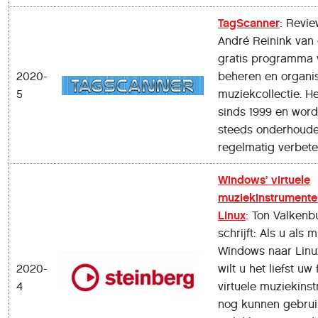
TagScanner
: Revi
André Reinink van 
gratis programma 
2020-
beheren en organis
5
muziekcollectie. H
sinds 1999 en word
steeds onderhoud
regelmatig verbete
Windows’ virtuele
muziekinstrumente
Linux
: Ton Valkenb
schrijft: Als u als 
Windows naar Linu
2020-
wilt u het liefst uw
4
virtuele muziekins
nog kunnen gebrui