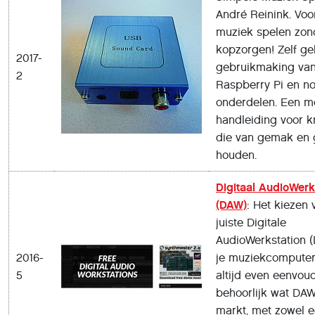
André Reinink. Voo
muziek spelen zon
kopzorgen! Zelf g
2017-
gebruikmaking va
2
Raspberry Pi en n
onderdelen. Een m
handleiding voor k
die van gemak en 
houden.
Digitaal AudioWerk
(DAW)
: Het kiezen 
juiste Digitale
AudioWerkstation 
2016-
je muziekcomputer 
5
altijd even eenvoud
behoorlijk wat DAW
markt, met zowel 