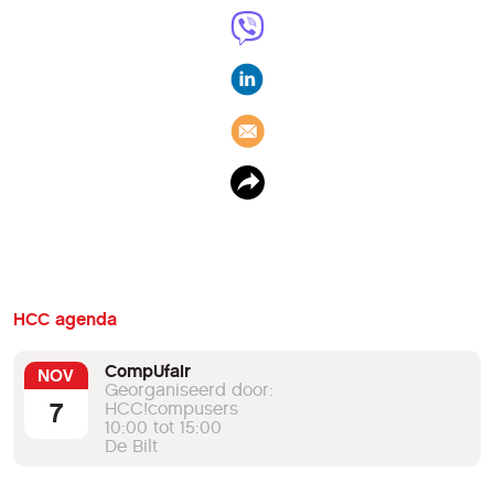
HCC agenda
CompUfair
NOV
Georganiseerd door:
7
HCC!compusers
10:00 tot 15:00
De Bilt