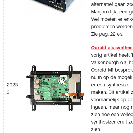
alternatief gaan zo
Manjaro lijkt een 
Wel moeten er enk
problemen worden 
Zie pag. 22 e.v.
Odroid als synthes
vorig artikel heeft 
Valkenburgh o.a. h
Odroid-M1 besproke
nu in op de mogel
2023-
er een synthesizer
3
maken. Dit artikel z
voornamelijk op d
ingaan, maar nog n
zien hoe een volle
synthesizer eruit 
zien.