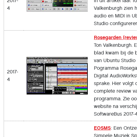
2017-
In dit artikel laat T
4
Valkenburgh zien 
audio en MIDI in U
Studio configureren
Rosegarden (revie
Ton Valkenburgh. El
blad kwam bij de 
van Ubuntu Studio 
Pogramma Rosegar
2017-
Digital AudioWorkst
4
sprake. Hier volgt 
complete review va
programma. Zie oo
website na verschi
SoftwareBus 2017-4
EOSMS
: Een Ontze
Simpele Muziek Spe