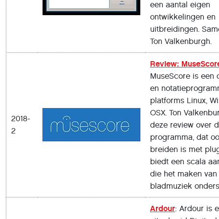
een aantal eigen
ontwikkelingen en
uitbreidingen. Same
Ton Valkenburgh.
Review: MuseScore
MuseScore is een 
en notatieprogram
platforms Linux, W
OSX. Ton Valkenbu
2018-
deze review over d
2
programma, dat ook
breiden is met plug
biedt een scala aa
die het maken van
bladmuziek onders
Ardour
: Ardour is 