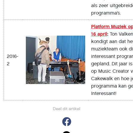
als zeer uitgebreid
programma’s.
Platform Muziek o
16 april
:
Ton Valke
kondigt aan dat he
muziekteam ook di
2016-
interessant progr
2
gepland. Dit jaar i
op Music Creator 
Cakewalk en hoe je
programma kan ge
Interessant!
Deel dit artikel