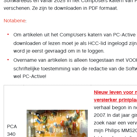
SoftwareBus en vanaf 2025 in het CompUsers katern van P
verschenen. Ze zijn te downloaden in PDF formaat.
Notabene
:
Om artikelen uit het CompUsers katern van PC-Active
downloaden of lezen moet je als HCC-lid ingelogd zijn
word je eerst gevraagd om in te loggen.
Overname van artikelen is alleen toegestaan met 
schriftelĳke toestemming van de redactie van de Sof
wel PC-Active!
Nieuw leven voor 
versterker printpla
verhaal begon in 
2007. In dat jaar g
zoek naar een ver
PCA
mijn Philips MMS2
340