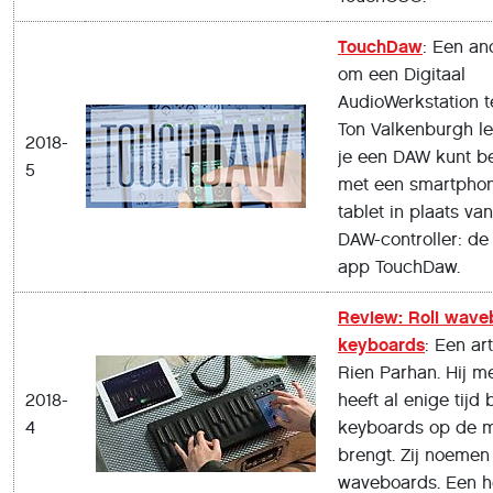
TouchDaw
: Een an
om een Digitaal
AudioWerkstation t
Ton Valkenburgh le
2018-
je een DAW kunt b
5
met een smartphon
tablet in plaats va
DAW-controller: de
app TouchDaw.
Review: Roli wave
keyboards
: Een ar
Rien Parhan. Hij me
2018-
heeft al enige tijd
4
keyboards op de m
brengt. Zij noemen
waveboards. Een h