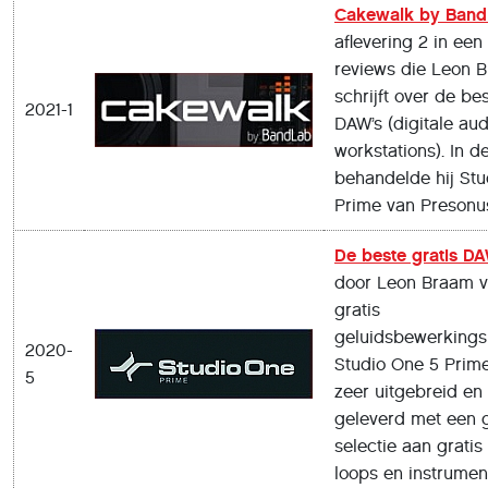
Cakewalk by Band
aflevering 2 in een
reviews die Leon 
schrijft over de bes
2021-1
DAW’s (digitale aud
workstations). In de
behandelde hij Stu
Prime van Presonu
De beste gratis DA
door Leon Braam v
gratis
geluidsbewerking
2020-
Studio One 5 Prime
5
zeer uitgebreid en
geleverd met een 
selectie aan gratis
loops en instrumen