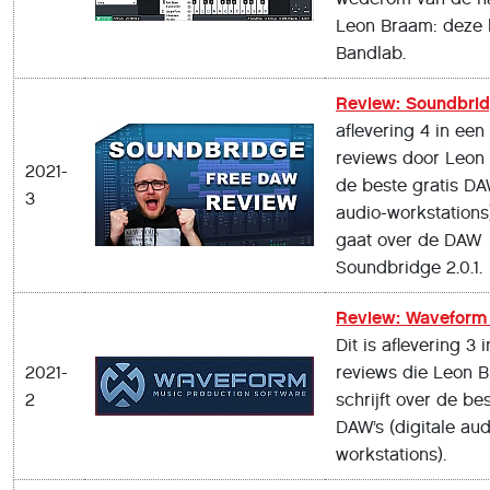
Leon Braam: deze 
Bandlab.
Review: Soundbri
aflevering 4 in een
reviews door Leon
2021-
de beste gratis DAW
3
audio-workstations
gaat over de DAW
Soundbridge 2.0.1.
Review: Waveform 
Dit is aflevering 3 
2021-
reviews die Leon 
2
schrijft over de bes
DAW’s (digitale aud
workstations).