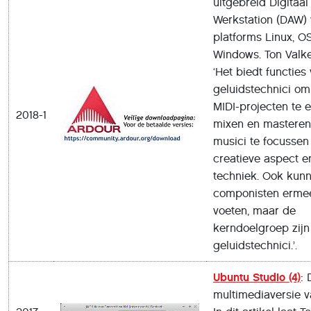
uitgebreid Digitaal
Werkstation (DAW)
platforms Linux, O
Windows. Ton Valk
‘Het biedt functies
geluidstechnici om
MIDI-projecten te e
2018-1
mixen en masteren.
musici te focussen
creatieve aspect e
techniek. Ook kun
componisten ermee
voeten, maar de
kerndoelgroep zijn
geluidstechnici.’.
Ubuntu Studio (4)
: 
multimediaversie v