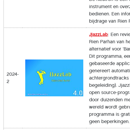
instrument en overz
bedienen. Een info
bijdrage van Rien 
JjazzLab
: Een revi
Rien Parhan van he
alternatief voor ‘Ba
Dit programma, ee
gebaseerde applica
genereert automat
2024-
achtergrondtracks
2
begeleiding). Jjaz
open source-prog
door duizenden me
wereld wordt gebru
programma is grati
geen beperkingen.