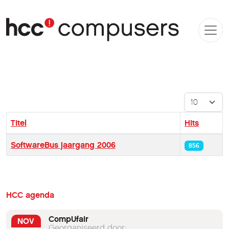
Toon #
Titel
Hits
Artikelen
SoftwareBus jaargang 2006
856
HCC agenda
CompUfair
NOV
Georganiseerd door: