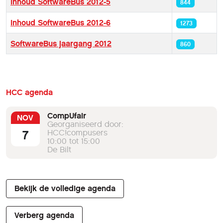
Inhoud SoftwareBus 2012-5
844
Inhoud SoftwareBus 2012-6
1273
SoftwareBus jaargang 2012
860
HCC agenda
CompUfair
NOV
Georganiseerd door:
7
HCC!compusers
10:00 tot 15:00
De Bilt
Bekijk de volledige agenda
Verberg agenda