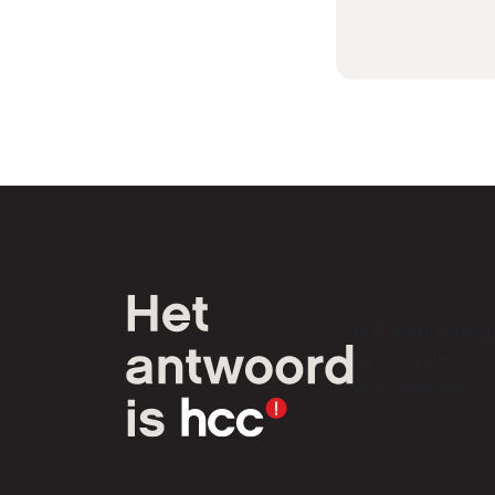
HCC is een verenig
van computer- en
tech-liefhebbers.