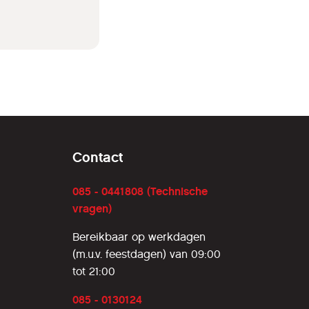
Contact
085 - 0441808 (Technische
vragen)
Bereikbaar op werkdagen
(m.u.v. feestdagen) van 09:00
tot 21:00
085 - 0130124