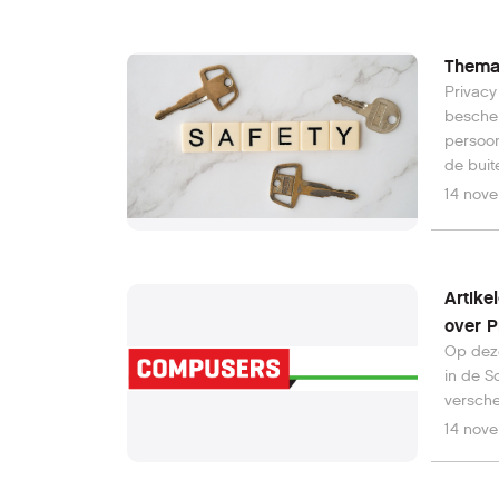
Thema 
Privacy
bescher
persoon
de buit
anderen
14 nov
vertrou
beveili
worden 
Artike
over P
Op deze
in de S
versche
14 nov