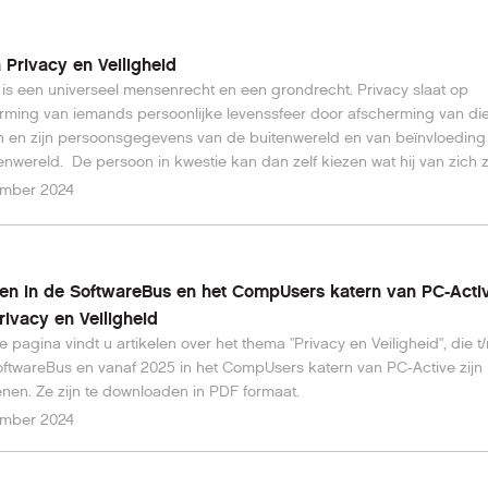
Privacy en Veiligheid
 is een universeel mensenrecht en een grondrecht. Privacy slaat op
ming van iemands persoonlijke levenssfeer door afscherming van di
 en zijn persoonsgegevens van de buitenwereld en van beïnvloeding
enwereld. De persoon in kwestie kan dan zelf kiezen wat hij van zich z
 toont, en wat hij van anderen overneemt. Privacy omvat ook het rec
ember 2024
welijk met anderen te communiceren. Om dit alles te realiseren is een
ging van die persoon en zijn persoonsgegevens onontbeerlijk. Daarom
privacy en veiligheid steeds in een adem genoemd.
len in de SoftwareBus en het CompUsers katern van PC-Acti
rivacy en Veiligheid
 pagina vindt u artikelen over het thema "Privacy en Veiligheid", die 
oftwareBus en vanaf 2025 in het CompUsers katern van PC-Active zijn
nen. Ze zijn te downloaden in PDF formaat.
ember 2024