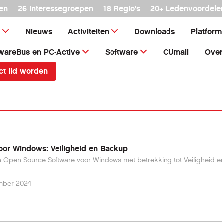
en
26 interessegroepen
18 Regio's
20+ Ledenvoordele
Nieuws
Activiteiten
Downloads
Platfor
wareBus en PC-Active
Software
CUmail
Over
ct lid worden
or Windows: Veiligheid en Backup
an Open Source Software voor Windows met betrekking tot Veiligheid e
p
mber 2024