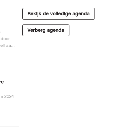
Bekijk de volledige agenda
Verberg agenda
e
 door
elf aan
ht om
 goede
ve
t/m 2024