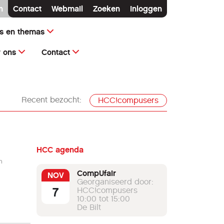
n
Contact
Webmail
Zoeken
Inloggen
ms en themas
 ons
Contact
Recent bezocht:
HCC!compusers
HCC agenda
n
CompUfair
NOV
Georganiseerd door:
7
HCC!compusers
10:00 tot 15:00
De Bilt