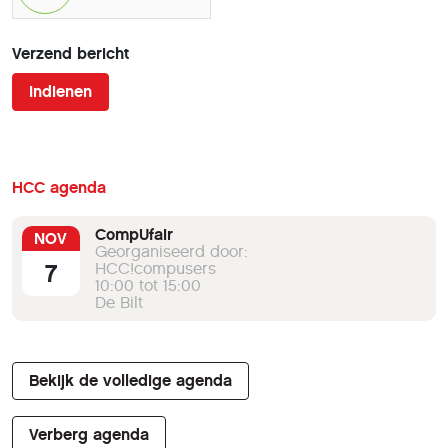
Verzend bericht
Indienen
HCC agenda
CompUfair
NOV
Georganiseerd door:
7
HCC!compusers
10:00 tot 15:00
De Bilt
Bekijk de volledige agenda
Verberg agenda