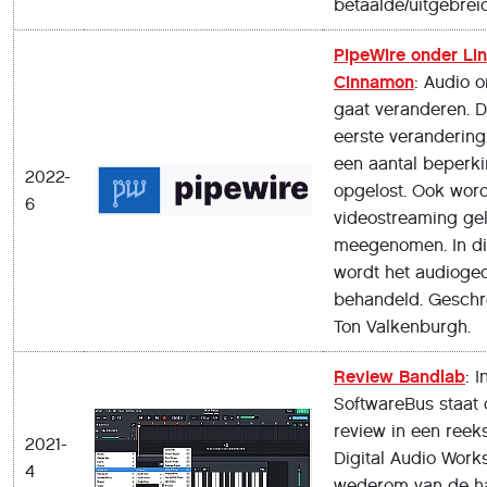
betaalde/uitgebrei
PipeWire onder Lin
Cinnamon
: Audio 
gaat veranderen. Di
eerste verandering
een aantal beperk
2022-
opgelost. Ook wor
6
videostreaming geli
meegenomen. In dit
wordt het audioge
behandeld. Geschr
Ton Valkenburgh.
Review Bandlab
: 
SoftwareBus staat 
review in een reek
2021-
Digital Audio Works
4
wederom van de h