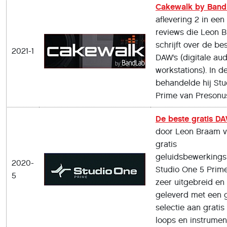
Cakewalk by Band
aflevering 2 in een
reviews die Leon 
schrijft over de bes
2021-1
DAW’s (digitale aud
workstations). In de
behandelde hij Stu
Prime van Presonu
De beste gratis DA
door Leon Braam v
gratis
geluidsbewerking
2020-
Studio One 5 Prime
5
zeer uitgebreid en
geleverd met een 
selectie aan gratis
loops en instrumen