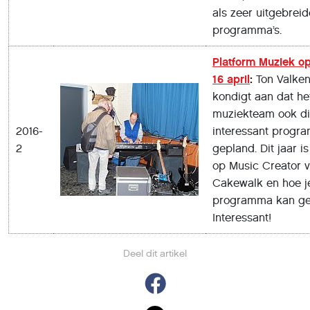
als zeer uitgebreid
programma’s.
Platform Muziek o
16 april
:
Ton Valke
kondigt aan dat he
muziekteam ook di
2016-
interessant progr
2
gepland. Dit jaar i
op Music Creator 
Cakewalk en hoe je
programma kan ge
Interessant!
Deel dit artikel