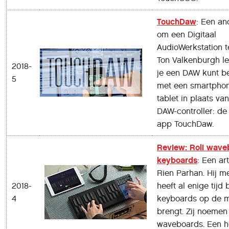
TouchDaw
: Een an
om een Digitaal
AudioWerkstation t
Ton Valkenburgh le
2018-
je een DAW kunt b
5
met een smartphon
tablet in plaats va
DAW-controller: de
app TouchDaw.
Review: Roli wave
keyboards
: Een ar
Rien Parhan. Hij me
2018-
heeft al enige tijd
4
keyboards op de m
brengt. Zij noemen
waveboards. Een h