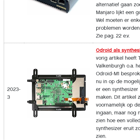
alternatief gaan zo
Manjaro lijkt een 
Wel moeten er enk
problemen worden 
Zie pag. 22 e.v.
Odroid als synthes
vorig artikel heeft 
Valkenburgh o.a. h
Odroid-M1 besproke
nu in op de mogel
2023-
er een synthesizer
3
maken. Dit artikel z
voornamelijk op d
ingaan, maar nog n
zien hoe een volle
synthesizer eruit 
zien.