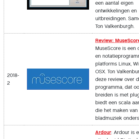
een aantal eigen
ontwikkelingen en
uitbreidingen. Same
Ton Valkenburgh.
Review: MuseScore
MuseScore is een 
en notatieprogram
platforms Linux, W
OSX. Ton Valkenbu
2018-
deze review over d
2
programma, dat ook
breiden is met plug
biedt een scala aa
die het maken van
bladmuziek onders
Ardour
: Ardour is 