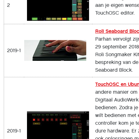
2
aan je eigen wens
TouchOSC editor.
Roli Seaboard Blo
Parhan vervolgt zij
29 september 2018
2019-1
Roli Songmaker Ki
bespreking van de 
Seaboard Block.
TouchOSC en Ubun
andere manier om
Digitaal AudioWerk
bedienen. Zodra j
wilt bedienen met
controller kom je t
2019-1
dure hardware. Er z
ook oplossingen m