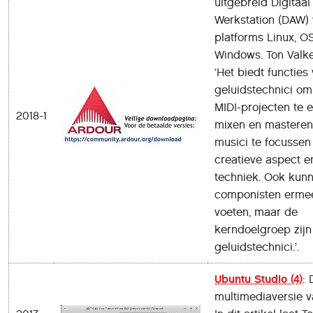
uitgebreid Digitaal
Werkstation (DAW)
platforms Linux, O
Windows. Ton Valk
‘Het biedt functies
geluidstechnici om
MIDI-projecten te e
2018-1
mixen en masteren.
musici te focussen
creatieve aspect e
techniek. Ook kun
componisten ermee
voeten, maar de
kerndoelgroep zijn
geluidstechnici.’.
Ubuntu Studio (4)
: 
multimediaversie v