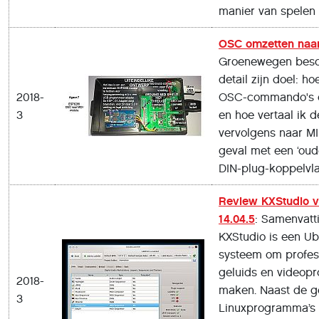
manier van spelen
OSC omzetten naar
Groenewegen beschr
detail zijn doel: ho
2018-
OSC-commando's ov
3
en hoe vertaal ik 
vervolgens naar MID
geval met een ‘oud
DIN-plug-koppelvla
Review KXStudio v
14.04.5
: Samenvatt
KXStudio is een Ub
systeem om profes
geluids­ en videopr
2018-
maken. Naast de ge
3
Linux­programma’s 