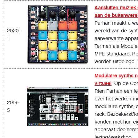
Aansluiten muziek-
aan de buitenwere
Parhan maakt u we
2020-
wereld van de synt
1
aanverwante appar
Termen als Modules
MPE-standaard, Roli
worden uitgelegd: 
Modulaire synths 
virtueel
: Op de Co
Rien Parhan een l
over het werken me
2019-
modulaire synths, 
5
rack. Bezoekerst/t
konden met hun e
apparaat deelnem
lezing/workshop.