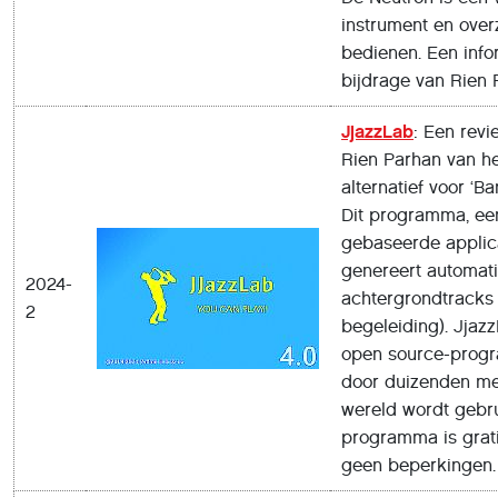
instrument en overz
bedienen. Een info
bijdrage van Rien 
JjazzLab
: Een revi
Rien Parhan van he
alternatief voor ‘Ba
Dit programma, ee
gebaseerde applica
genereert automat
2024-
achtergrondtracks
2
begeleiding). Jjaz
open source-prog
door duizenden me
wereld wordt gebru
programma is grati
geen beperkingen.