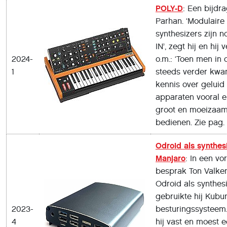
POLY-D
: Een bijdr
Parhan. ‘Modulaire
synthesizers zijn 
IN’, zegt hij en hij
2024-
o.m.: ‘Toen men in 
1
steeds verder kw
kennis over geluid
apparaten vooral e
groot en moeizaam
bedienen. Zie pag. 
Odroid als synthes
Manjaro
: In een vor
besprak Ton Valke
Odroid als synthesi
gebruikte hij Kubun
2023-
besturingssysteem.
4
hij vast en moest 