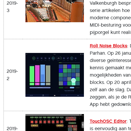
2019-
Valkenburgh bespr
3
serie artikelen hoe
moderne compone
MIDI-besturing voo
pijporgel kunt real
Roli Noise Blocks
:
Parhan. Op 26 jan
diverse geïnteress
kennis gemaakt m
2019-
mogelijkheden van 
2
blocks. Op 20 apri
zelf aan de slag. Da
zeggen, als je de R
App hebt gedownl
TouchOSC Editor
:
2019-
is eenvoudig aan t