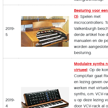
Besturing voor een
(3)
: Spelen met
microcontrollers: T
2019-
Valkenburgh beschri
5
derde artikel hoe d
manualen en de p
worden aangeslote
besturing.
Modulaire synths 
virtueel
: Op de ko
CompUfair gaat Ri
en lezing geven ov
werken met virtuel
synths, o.m. VCV-ra
2019-
u op deze lezing v
4
door VCV-rack al o