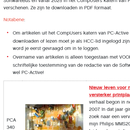
SoftwareBus en vanaf 2025 in het CompUsers katern van P
verschenen. Ze zijn te downloaden in PDF formaat.
Notabene
:
Om artikelen uit het CompUsers katern van PC-Active
downloaden of lezen moet je als HCC-lid ingelogd zijn
word je eerst gevraagd om in te loggen.
Overname van artikelen is alleen toegestaan met 
schriftelĳke toestemming van de redactie van de Sof
wel PC-Active!
Nieuw leven voor 
versterker printpla
verhaal begon in 
2007. In dat jaar g
zoek naar een ver
PCA
mijn Philips MMS2
340