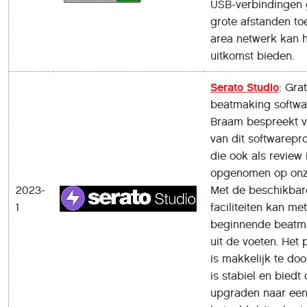
USB-verbindingen 
grote afstanden toe
area netwerk kan h
uitkomst bieden.
Serato Studio
: Grat
beatmaking softwa
Braam bespreekt ver
van dit softwarep
die ook als review 
opgenomen op onz
2023-
Met de beschikbar
1
faciliteiten kan m
beginnende beatm
uit de voeten. He
is makkelijk te do
is stabiel en biedt
upgraden naar ee