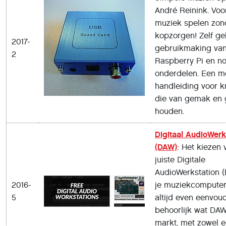
André Reinink. Voo
muziek spelen zon
kopzorgen! Zelf g
2017-
gebruikmaking va
2
Raspberry Pi en n
onderdelen. Een m
handleiding voor k
die van gemak en 
houden.
Digitaal AudioWerk
(DAW)
: Het kiezen 
juiste Digitale
AudioWerkstation 
2016-
je muziekcomputer 
5
altijd even eenvoud
behoorlijk wat DAW
markt, met zowel 