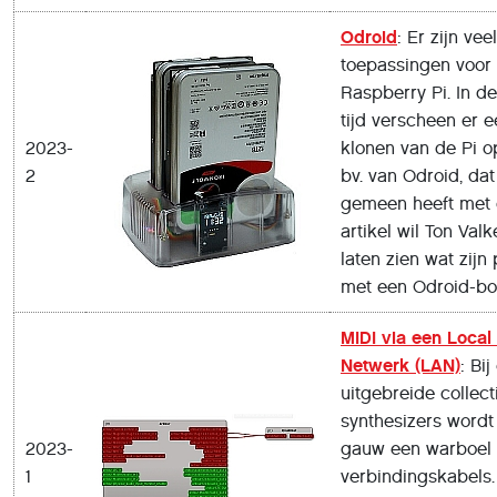
Odroid
: Er zijn veel
toepassingen voor
Raspberry Pi. In d
tijd verscheen er e
2023-
klonen van de Pi o
2
bv. van Odroid, dat
gemeen heeft met d
artikel wil Ton Val
laten zien wat zijn
met een Odroid-bo
MIDI via een Local
Netwerk (LAN)
: Bij
uitgebreide collect
synthesizers wordt 
2023-
gauw een warboel
1
verbindingskabels.