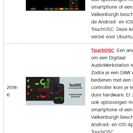
smartphone of een 
Valkenburgh besch
de Android- en iO
TouchOSC. Deze k
versie voor Ubuntu
TouchOSC
: Een an
om een Digitaal
AudioWerkstation t
Zodra je een DAW w
bedienen met een
2018-
controller kom je t
6
dure hardware. Er z
ook oplossingen m
smartphone of een 
Valkenburgh beschr
Android- en iOS-A
TouchOSC.