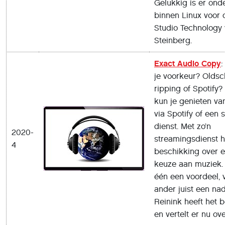
Gelukkig is er ond
binnen Linux voor 
Studio Technology
Steinberg.
Exact Audio Copy
:
je voorkeur? Oldsc
ripping of Spotify? 
kun je genieten va
via Spotify of een 
dienst. Met zo’n
2020-
streamingsdienst h
4
beschikking over 
keuze aan muziek.
één een voordeel, 
ander juist een na
Reinink heeft het 
en vertelt er nu ove