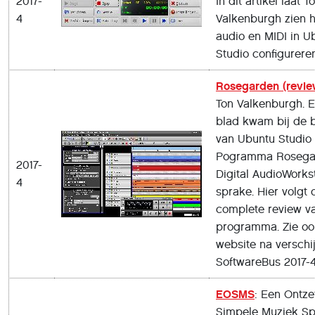
2017-
In dit artikel laat T
4
Valkenburgh zien 
audio en MIDI in U
Studio configureren
Rosegarden (revie
Ton Valkenburgh. El
blad kwam bij de 
van Ubuntu Studio 
Pogramma Rosegar
2017-
Digital AudioWorkst
4
sprake. Hier volgt 
complete review va
programma. Zie oo
website na verschi
SoftwareBus 2017-4
EOSMS
: Een Ontze
Simpele Muziek Spe