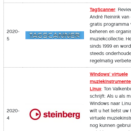
TagScanner
: Revi
André Reinink van 
gratis programma 
2020-
beheren en organis
5
muziekcollectie. H
sinds 1999 en word
steeds onderhoud
regelmatig verbete
Windows’ virtuele
muziekinstrumente
Linux
: Ton Valkenb
schrijft: Als u als 
Windows naar Linu
2020-
wilt u het liefst uw
4
virtuele muziekins
nog kunnen gebrui