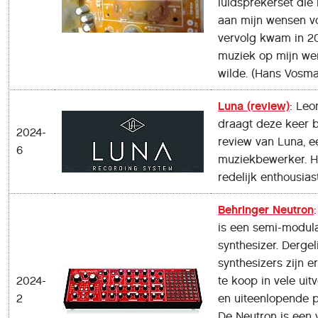
luidsprekerset die
aan mijn wensen v
vervolg kwam in 20
muziek op mijn w
wilde. (Hans Vosm
Luna (review)
: Le
draagt deze keer b
2024-
review van Luna, ee
6
muziekbewerker. Hi
redelijk enthousiast
Behringer Neutron
is een semi-modula
synthesizer. Dergel
synthesizers zijn e
2024-
te koop in vele uit
2
en uiteenlopende p
De Neutron is een v