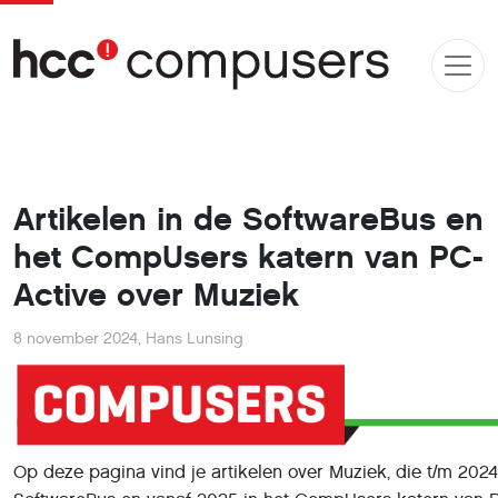
Artikelen in de SoftwareBus en
het CompUsers katern van PC-
Active over Muziek
8 november 2024
,
Hans Lunsing
Op deze pagina vind je artikelen over Muziek, die t/m 2024