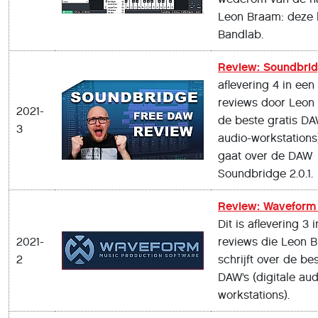
Leon Braam: deze 
Bandlab.
Review: Soundbri
aflevering 4 in een
reviews door Leon
2021-
de beste gratis DAW
3
audio-workstations
gaat over de DAW
Soundbridge 2.0.1.
Review: Waveform 
Dit is aflevering 3 
2021-
reviews die Leon 
2
schrijft over de bes
DAW’s (digitale aud
workstations).