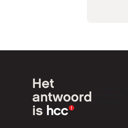
HCC is een verenig
van computer- en
tech-liefhebbers.