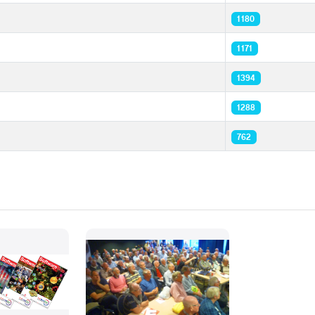
1180
1171
1394
1288
762