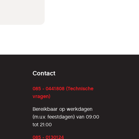
Contact
085 - 0441808 (Technische
vragen)
Bereikbaar op werkdagen
(m.u.v. feestdagen) van 09:00
tot 21:00
085 - 0130124