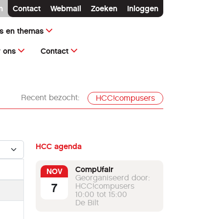
n
Contact
Webmail
Zoeken
Inloggen
ms en themas
 ons
Contact
Recent bezocht:
HCC!compusers
n #
HCC agenda
CompUfair
NOV
Georganiseerd door:
7
HCC!compusers
10:00 tot 15:00
De Bilt