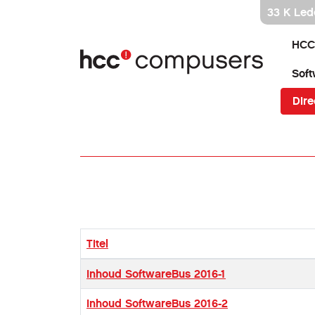
Ga
33 K Led
direct
naar
HCC
inhoud
Soft
Dire
Titel
Artikelen
Inhoud SoftwareBus 2016-1
Inhoud SoftwareBus 2016-2