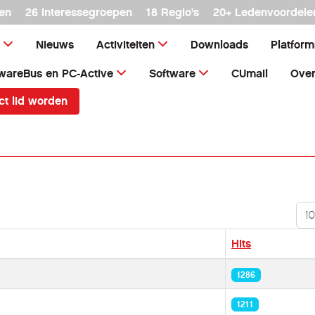
en
26 interessegroepen
18 Regio's
20+ Ledenvoordele
Nieuws
Activiteiten
Downloads
Platfor
wareBus en PC-Active
Software
CUmail
Over
ct lid worden
Too
Hits
1286
1211