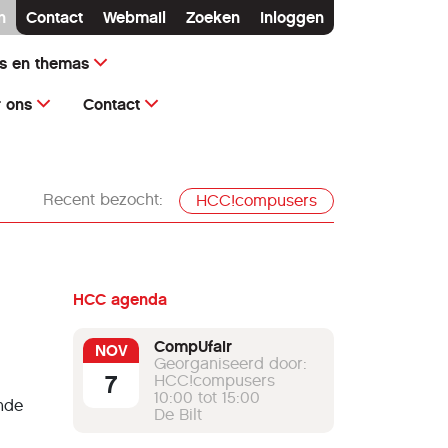
n
Contact
Webmail
Zoeken
Inloggen
ms en themas
 ons
Contact
Recent bezocht:
HCC!compusers
HCC agenda
CompUfair
NOV
Georganiseerd door:
7
HCC!compusers
10:00 tot 15:00
ende
De Bilt