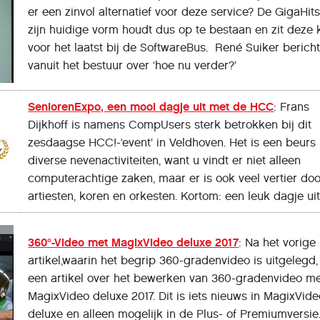
er een zinvol alternatief voor deze service? De GigaHits
zijn huidige vorm houdt dus op te bestaan en zit deze 
voor het laatst bij de SoftwareBus. René Suiker berich
vanuit het bestuur over ‘hoe nu verder?’
SeniorenExpo, een mooi dagje uit met de HCC
: Frans
Dijkhoff is namens CompUsers sterk betrokken bij dit
zesdaagse HCC!-‘event’ in Veldhoven. Het is een beurs
diverse nevenactiviteiten, want u vindt er niet alleen
computerachtige zaken, maar er is ook veel vertier doo
artiesten, koren en orkesten. Kortom: een leuk dagje uit
360°-Video met MagixVideo deluxe 2017
: Na het vorige
artikel,waarin het begrip 360-gradenvideo is uitgelegd,
een artikel over het bewerken van 360-gradenvideo m
MagixVideo deluxe 2017. Dit is iets nieuws in MagixVid
deluxe en alleen mogelijk in de Plus- of Premiumversie