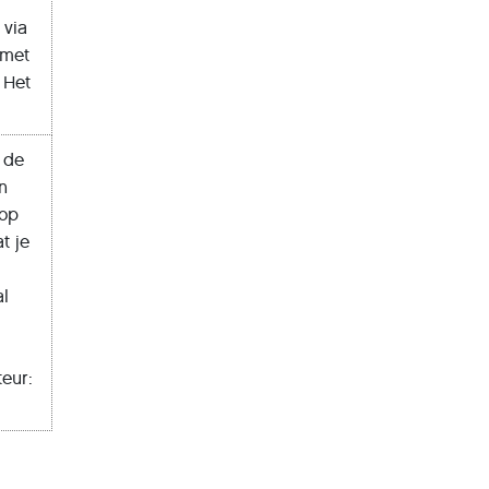
 via
 met
 Het
n de
an
 op
t je
al
teur: