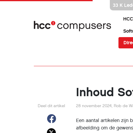
Ga
33 K Led
direct
naar
HCC
inhoud
Soft
Dire
Inhoud So
Deel dit artikel
28 november 2024
,
Rob de Wa
Een aantal artikelen zijn
afbeelding om de gewens