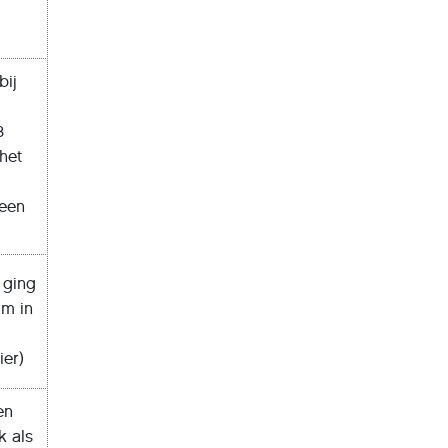
bij
3
het
Leen
 ging
um in
ier)
en
k als