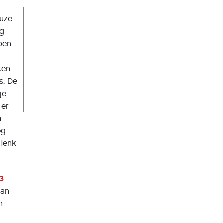
euze
og
ben
ken.
s. De
je
 er
n
og
 Henk
03
:
van
n