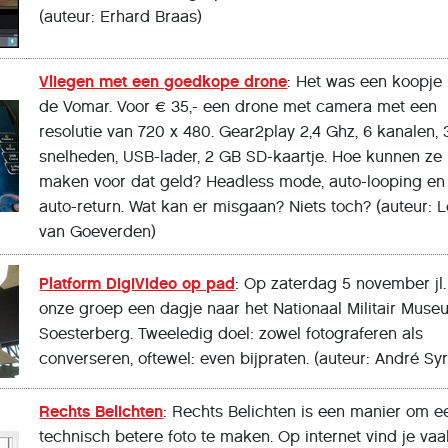
(auteur: Erhard Braas)
Vliegen met een goedkope drone
: Het was een koopje 
de Vomar. Voor € 35,- een drone met camera met een
resolutie van 720 x 480. Gear2play 2,4 Ghz, 6 kanalen, 
snelheden, USB-lader, 2 GB SD-kaartje. Hoe kunnen ze 
maken voor dat geld? Headless mode, auto-looping en
auto-return. Wat kan er misgaan? Niets toch? (auteur: 
van Goeverden)
Platform DigiVideo op pad
: Op zaterdag 5 november jl.
onze groep een dagje naar het Nationaal Militair Muse
Soesterberg. Tweeledig doel: zowel fotograferen als
converseren, oftewel: even bijpraten. (auteur: André Syr
Rechts Belichten
: Rechts Belichten is een manier om e
technisch betere foto te maken. Op internet vind je vaa