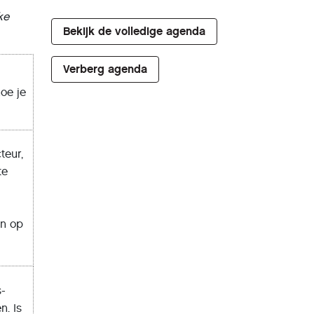
ke
Bekijk de volledige agenda
Verberg agenda
oe je
teur,
te
en op
s-
n. Is