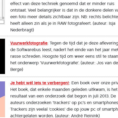
effect van deze techniek genoemd dat er minder ruis
ontstaat. Veel belangrijker is dat in de donkere delen v
een foto meer details zichtbaar zijn. NB: rechts belicht
heeft alleen zin als je in RAW fotografeert. (auteur: Isja
Nederbragt)
Vuurwerkfotografie
: Tegen de tijd dat je deze afleverin
de Softwarebus leest, nadert het einde van het jaar me
rasse schreden. Hoogste tijd om weer eens stil te staan
het onderwerp ‘Vuurwerkfotografie’. (auteur: Jos van d
Berge)
Je hebt wél iets te verbergen!
: Een boek over onze pri
Het boek, dat enkele maanden geleden uitkwam, is het
resultaat van een onderzoek dat begon in juli 2013. De
auteurs onderzoeken ‘trackers’ op pc’s en smartphones
Trackers zijn veelal ‘cookies’ die op jouw pc of smartp
achtergelaten worden. (auteur: André Reinink)