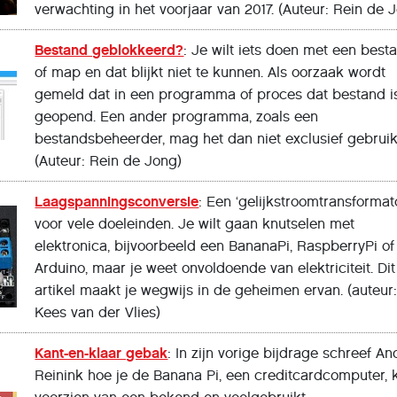
verwachting in het voorjaar van 2017. (Auteur: Rein de 
Bestand geblokkeerd?
: Je wilt iets doen met een best
of map en dat blijkt niet te kunnen. Als oorzaak wordt
gemeld dat in een programma of proces dat bestand i
geopend. Een ander programma, zoals een
bestandsbeheerder, mag het dan niet exclusief gebruik
(Auteur: Rein de Jong)
Laagspanningsconversie
: Een ‘gelijkstroomtransformat
voor vele doeleinden. Je wilt gaan knutselen met
elektronica, bijvoorbeeld een BananaPi, RaspberryPi of
Arduino, maar je weet onvoldoende van elektriciteit. Dit
artikel maakt je wegwijs in de geheimen ervan. (auteur
Kees van der Vlies)
Kant-en-klaar gebak
: In zijn vorige bijdrage schreef An
Reinink hoe je de Banana Pi, een creditcardcomputer, 