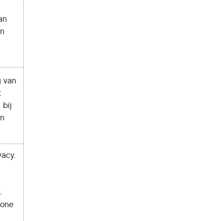
an
en
g van
t
 bij
en
vacy.
.
hone