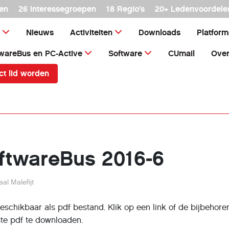
en
26 interessegroepen
18 Regio's
20+ Ledenvoordele
Nieuws
Activiteiten
Downloads
Platfor
wareBus en PC-Active
Software
CUmail
Over
ct lid worden
ftwareBus 2016-6
al Malefijt
 beschikbaar als pdf bestand. Klik op een link of de bijbehor
te pdf te downloaden.