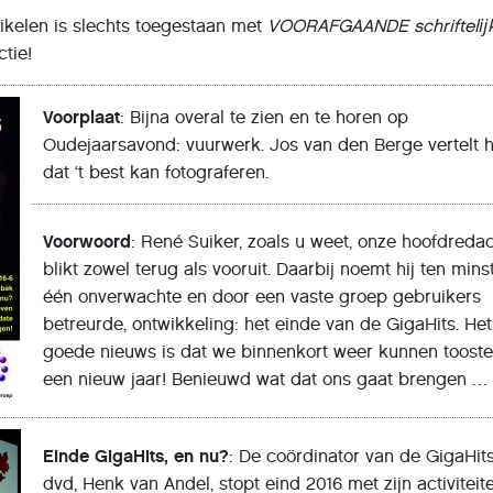
ikelen is slechts toegestaan met
VOORAFGAANDE
schriftelĳ
tie!
Voorplaat
: Bijna overal te zien en te horen op
Oudejaarsavond: vuurwerk. Jos van den Berge vertelt h
dat ‘t best kan fotograferen.
Voorwoord
: René Suiker, zoals u weet, onze hoofdredac
blikt zowel terug als vooruit. Daarbij noemt hij ten mins
één onverwachte en door een vaste groep gebruikers
betreurde, ontwikkeling: het einde van de GigaHits. Het
goede nieuws is dat we binnenkort weer kunnen toost
een nieuw jaar! Benieuwd wat dat ons gaat brengen …
Einde GigaHits, en nu?
: De coördinator van de GigaHit
dvd, Henk van Andel, stopt eind 2016 met zijn activiteite