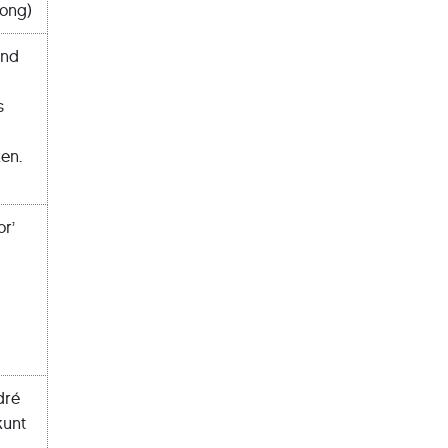
Jong)
and
s
en.
or’
:
dré
kunt