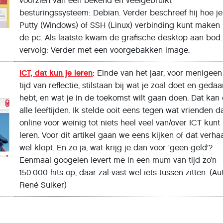
voorzien van een bekend en veelgebruikt
besturingssysteem: Debian. Verder beschreef hij hoe je
Putty (Windows) of SSH (Linux) verbinding kunt maken
de pc. Als laatste kwam de grafische desktop aan bod.
vervolg: Verder met een voorgebakken image.
ICT, dat kun je leren
: Einde van het jaar, voor menigee
tijd van reflectie, stilstaan bij wat je zoal doet en geda
hebt, en wat je in de toekomst wilt gaan doen. Dat kan
alle leeftijden. Ik stelde ooit eens tegen wat vrienden da
online voor weinig tot niets heel veel van/over ICT kunt
leren. Voor dit artikel gaan we eens kijken of dat verha
wel klopt. En zo ja, wat krijg je dan voor ‘geen geld’?
Eenmaal googelen levert me in een mum van tijd zo’n
150.000 hits op, daar zal vast wel iets tussen zitten. (Au
René Suiker)