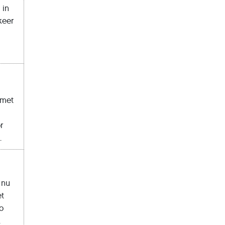
 in
keer
t
 met
r
.
 nu
et
eo
.