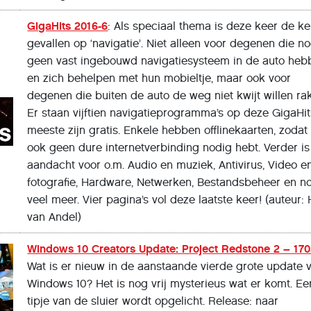
GigaHits 2016-6
: Als speciaal thema is deze keer de k
gevallen op ‘navigatie’. Niet alleen voor degenen die n
geen vast ingebouwd navigatiesysteem in de auto heb
en zich behelpen met hun mobieltje, maar ook voor
degenen die buiten de auto de weg niet kwijt willen ra
Er staan vijftien navigatieprogramma’s op deze Giga­Hit
meeste zijn gratis. Enkele hebben offlinekaarten, zodat 
ook geen dure internetverbinding nodig hebt. Verder is
aandacht voor o.m. Audio en muziek, Antivirus, Video e
fotografie, Hardware, Netwerken, Bestandsbeheer en n
veel meer. Vier pagina’s vol deze laatste keer! (auteur:
van Andel)
Windows 10 Creators Update: Project Redstone 2 – 17
Wat is er nieuw in de aanstaande vierde grote update 
Windows 10? Het is nog vrij mysterieus wat er komt. Ee
tipje van de sluier wordt opgelicht. Release: naar