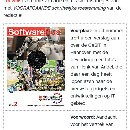
Let wel
: overname van artikelen is slechts toegestaan
met
VOORAFGAANDE
schriftelĳke toestemming
van de
redactie!
Voorplaat
: In dit nummer
treft u een verslag aan
over de CeBIT in
Hannover, met de
bevindingen en foto’s
van Henk van Andel, die
daar een dag heeft
lopen azen naar de
nieuwste gadgets en
ontwikkelingen op IT-
gebied.
Voorwoord:
Aandacht
voor het vertrek van