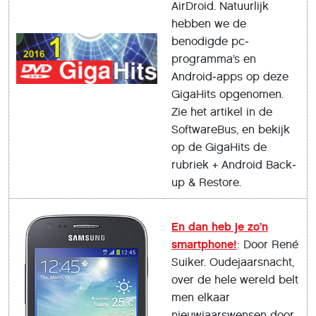
AirDroid. Natuurlijk
hebben we de
benodigde pc‐
programma’s en
Android‐apps op deze
GigaHits opgenomen.
Zie het artikel in de
SoftwareBus, en bekijk
op de GigaHits de
rubriek + Android Back‐
up & Restore.
En dan heb je zo’n
smartphone!
: Door René
Suiker. Oudejaarsnacht,
over de hele wereld belt
men elkaar
nieuwjaarswensen door.