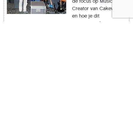
de focus op Music
Creator van Cakewalk
en hoe je dit
programma kan
gebruiken. Interessant!
Terugblik CompUfair
van 6 februari
:
Deze
terugblik is een
compilatie van wat een
aantal groeperingen en
platforms zelf van hun
activiteiten op die dag
vonden. Met bijdragen
van HCC!Almere en de
platforms DigiFoto,
Muziek en Linux.
GigaHits 2016-2
:
Door