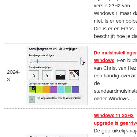
versie 23H2 van
Windows11, maar da
niet. Is er een oplo
Die is er en Frans
beschrijft hoe je da
De muisinstellinge
Windows
: Een bij
van Christ van Hez
2024-
een handig overzic
3
de
standaardmuisinste
onder Windows.
Windows 11 23H2
upgrade is gearriv
De gebruikelijk naj