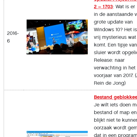
2 – 1703
: Wat is er
in de aanstaande v
grote update van
Windows 10? Het i
2016-
vrij mysterieus wat
6
komt. Een tipje va
sluier wordt opgeli
Release: naar
verwachting in het
voorjaar van 2017. 
Rein de Jong)
Bestand geblokke
Je wilt iets doen 
bestand of map en
blijkt niet te kunne
oorzaak wordt ge
dat in een progra