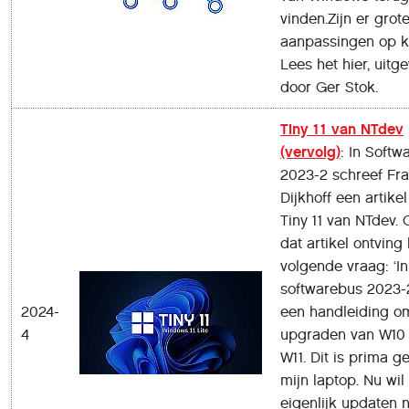
vinden.Zijn er grot
aanpassingen op 
Lees het hier, uitg
door Ger Stok.
Tiny 11 van NTdev
(vervolg)
: In Softw
2023-2 schreef Fr
Dijkhoff een artikel
Tiny 11 van NTdev. 
dat artikel ontving 
volgende vraag: ‘In
softwarebus 2023-2
2024-
een handleiding o
4
upgraden van W10
W11. Dit is prima g
mijn laptop. Nu wil 
eigenlijk updaten 