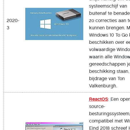
systeemschijf van
buitenaf te benade
2020-
zo correcties aan t
3
kunnen brengen. M
Windows 10 To Go 
beschikken over e
volwaardige Windo
waarin alle Windo
gereedschappen je
beschikking staan.
bijdrage van Ton
Valkenburgh.
ReactOS
: Een ope
source-
besturingssysteem
compatibel met Wi
Eind 2018 schreef