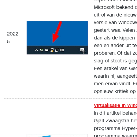
Microsoft bekend 
uitrol van de nieu
versie van Windows
gestart was. Velen 
2022-
dan als de kippen 
5
een en ander uit te
proberen. Of dat z
slag of stoot is ge
Een artikel van Ger
waarin hij aangeef
men ervan vindt. Er
opnieuw kritiek op
Virtualisatie in Wi
In dit artikel behan
Gjalt Zwaagstra he
programma Hyper-
programma waarm