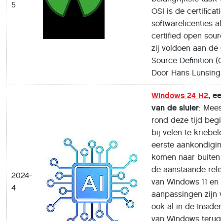
5
OSI is de certificat
softwarelicenties a
certified open sour
zij voldoen aan de
Source Definition (
Door Hans Lunsing
Windows 24 H2
, e
van de sluier
: Mees
rond deze tijd begi
bij velen te kriebel
eerste aankondigi
komen naar buiten
de aanstaande rel
2024-
van Windows 11 en
4
aanpassingen zijn
ook al in de Inside
van Windows terug