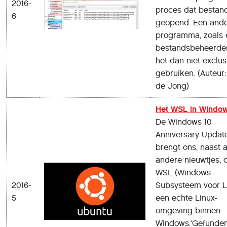
2016-
proces dat bestand
6
geopend. Een and
programma, zoals 
bestandsbeheerde
het dan niet exclus
gebruiken. (Auteur:
de Jong)
Het WSL in Window
De Windows 10
Anniversary Updat
brengt ons, naast al
andere nieuwtjes, 
WSL (Windows
2016-
Subsysteem voor Li
5
een echte Linux-
omgeving binnen
Windows.‘Gefunde