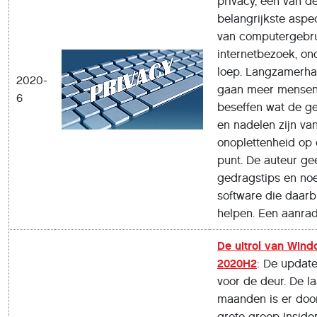
privacy, een van d
belangrijkste aspe
van computergebru
internetbezoek, on
loep. Langzamerh
2020-
gaan meer mense
6
beseffen wat de g
en nadelen zijn va
onoplettenheid op 
punt. De auteur ge
gedragstips en no
software die daarb
helpen. Een aanrad
De uitrol van Wind
2020H2
: De update
voor de deur. De la
maanden is er doo
grote groep Inside