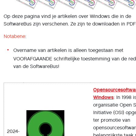
Op deze pagina vind je artikelen over Windows die in de
SoftwareBus zijn verschenen. Ze zijn te downloaden in PDF
Notabene
:
Overname van artikelen is alleen toegestaan met
VOORAFGAANDE schriftelĳke toestemming van de red
van de SoftwareBus!
Opensourcesoftwa
Windows
: In 1998 i
organisatie Open 
Initiative (OSI) opg
ter promotie van
opensourcesoftwar
2024-
belangrijkste taak 