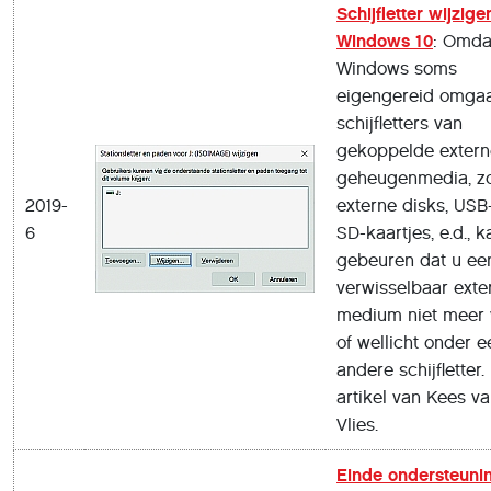
Schijfletter wijzige
Windows 10
: Omda
Windows soms
eigengereid omga
schijfletters van
gekoppelde extern
geheugenmedia, z
2019-
externe disks, USB-
6
SD-kaartjes, e.d., k
gebeuren dat u ee
verwisselbaar exte
medium niet meer v
of wellicht onder e
andere schijfletter.
artikel van Kees v
Vlies.
Einde ondersteuni