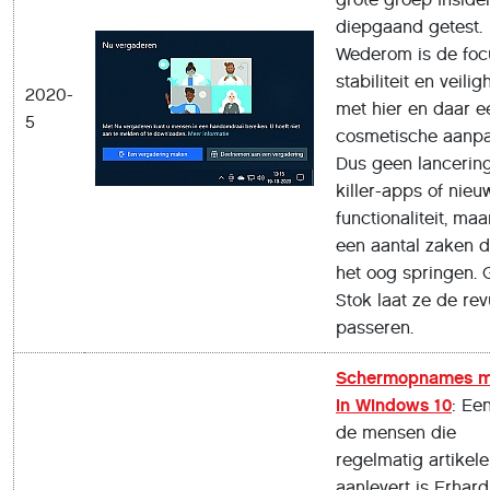
diepgaand getest.
Wederom is de foc
stabiliteit en veilig
2020-
met hier en daar e
5
cosmetische aanpa
Dus geen lancerin
killer-apps of nieu
functionaliteit, maa
een aantal zaken d
het oog springen. 
Stok laat ze de re
passeren.
Schermopnames 
in Windows 10
: Ee
de mensen die
regelmatig artikel
aanlevert is Erhard