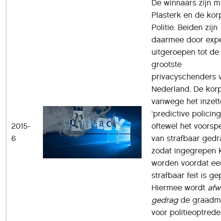
De winnaars zijn mi
Plasterk en de kor
Politie. Beiden zijn
daarmee door expe
uitgeroepen tot de
grootste
privacyschenders 
Nederland. De kor
vanwege het inzet
‘predictive policing
2015-
oftewel het voorsp
6
van strafbaar ged
zodat ingegrepen 
worden voordat ee
strafbaar feit is g
Hiermee wordt
afw
gedrag
de graadm
voor politieoptrede