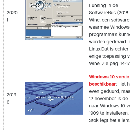
Lunsing in de
2020-
SoftwareBus (2018-
1
Wine, een softwar
waarmee Windows
programma’s kunn
worden gedraaid i
Linux.Dat is echter
enige toepassing 
Wine. Zie pag. 14-17
Windows 10 versie 
beschikbaar
: Het h
even geduurd, maa
2019-
12 november is de
6
naar Windows 10 v
1909 te installeren.
Stok legt het allema