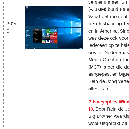
versienummer 1511
(=JJMM) build 1058
Vanaf dat moment
2015-
beschikbaar op Te
6
en in Amerika. Sind
was deze ook voor
iedereen op te hal
ook de Nederland
Media Creation Too
(MCT) is per die d
aangepast en bijge
Rein de Jong vertel
alles over.
Privacyopties Win
10
: Door Rein de J
Big Brother Awards
weer uitgereikt dit 