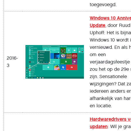
toegevoegd.
Windows 10 Annive
Update
, door Ruud
Uphoff: Het is bijna
Windows 10 wordt in
vernieuwd. En als 
om een
2016-
verjaardagsfeestje 
3
zou het op de 29e
zijn. Sensationele
wijzigingen? Dat za
iedereen anders er
afhankelijk van ha
en locatie.
Hardwaredrivers ve
updaten
: Wil je gr