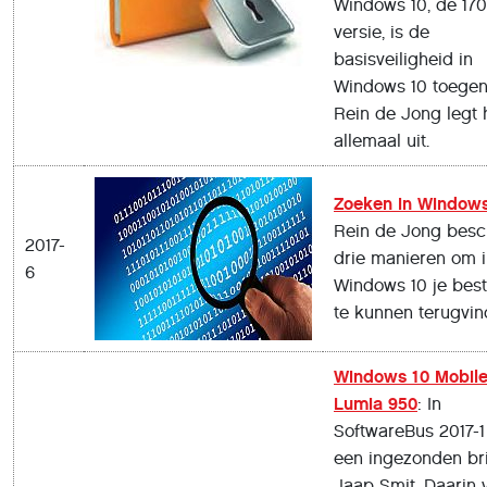
Windows 10, de 170
versie, is de
basisveiligheid in
Windows 10 toege
Rein de Jong legt 
allemaal uit.
Zoeken in Windows
Rein de Jong besch
2017-
drie manieren om 
6
Windows 10 je bes
te kunnen terugvin
Windows 10 Mobil
Lumia 950
: In
SoftwareBus 2017-1
een ingezonden bri
Jaap Smit. Daarin v