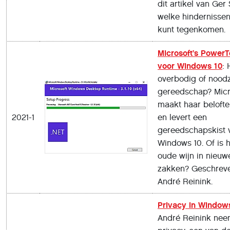
dit artikel van Ger
welke hindernissen
kunt tegenkomen.
Microsoft’s Power
voor Windows 10
: 
overbodig of noodz
gereedschap? Micr
maakt haar beloft
2021-1
en levert een
gereedschapskist 
Windows 10. Of is 
oude wijn in nieuw
zakken? Geschrev
André Reinink.
Privacy in Window
André Reinink nee