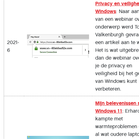
Privacy en veilighe
Windows
: Naar aa
van een webinar ov
onderwerp werd T
Valkenburgh gevra
2021-
een artikel aan te 
6
Het is wat uitgebre
dan de webinar ov
je de privacy en
veiligheid bij het 
van Windows kunt
verbeteren.
Mijn belevenissen
Windows 11
: Erhar
kampte met
warmteproblemen 
al wat oudere lapt