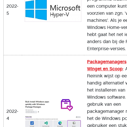
2022-
een computer kunt
5
voorzien van zgn. ‘v
machines’. Als je e
Windows Home-ver
hebt gaat het net i
anders dan bij de 
Enterprise-versies.
Packagemanagers
Winget en Scoop
:
Reinink wijst op e
handig alternatief 
het installeren van
Windows software.
gebruik van een
2022-
packagemanager 
4
het de Windows p
gebruiker een stuk