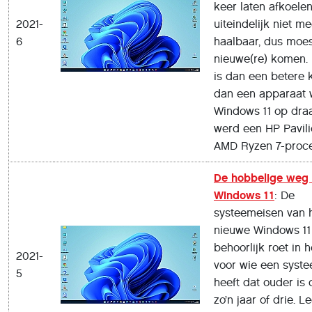
keer laten afkoele
2021-
uiteindelijk niet me
6
haalbaar, dus moes
nieuwe(re) komen.
is dan een betere 
dan een apparaat 
Windows 11 op draa
werd een HP Pavil
AMD Ryzen 7-proce
De hobbelige weg 
Windows 11
: De
systeemeisen van 
nieuwe Windows 11
behoorlijk roet in h
2021-
voor wie een syst
5
heeft dat ouder is
zo’n jaar of drie. L