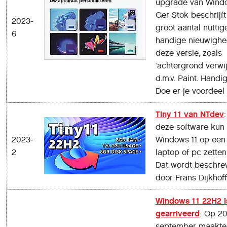
upgrade van Wind
Ger Stok beschrijf
2023-
groot aantal nuttig
6
handige nieuwighe
deze versie, zoals
‘achtergrond verwi
d.m.v. Paint. Handig
Doe er je voordeel
Tiny 11 van NTdev
deze software kun 
2023-
Windows 11 op een
2
laptop of pc zetten
Dat wordt beschre
door Frans Dijkhoff
Windows 11 22H2 i
gearriveerd
: Op 2
september maakte