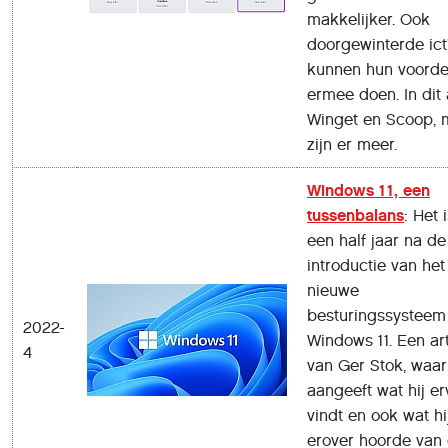
makkelijker. Ook
doorgewinterde ict
kunnen hun voorde
ermee doen. In dit 
Winget en Scoop, 
zijn er meer.
Windows 11, een
tussenbalans
: Het 
een half jaar na de
introductie van het
nieuwe
besturingssysteem
2022-
Windows 11. Een art
4
van Ger Stok, waari
aangeeft wat hij e
vindt en ook wat hi
erover hoorde van 