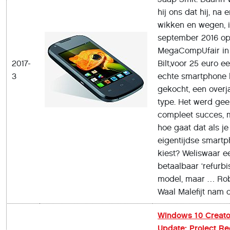
hij ons dat hij, na 
wikken en wegen, 
september 2016 o
MegaCompUfair in
2017-
Bilt,voor 25 euro e
3
echte smartphone 
gekocht, een overj
type. Het werd ge
compleet succes, 
hoe gaat dat als je
eigentijdse smart
kiest? Weliswaar e
betaalbaar ‘refurbi
model, maar … Ro
Waal Malefijt nam 
Windows 10 Creato
Update: Project R