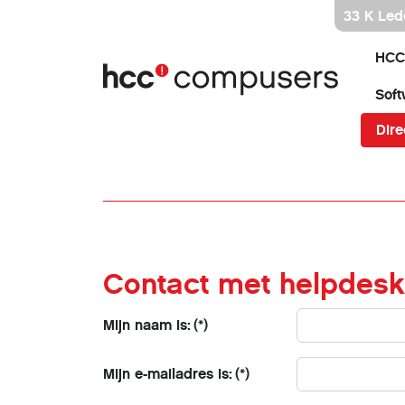
Ga
33 K Led
direct
naar
HCC
inhoud
Soft
Dire
Contact met helpdesk
Mijn naam is:
(*)
Mijn e-mailadres is:
(*)