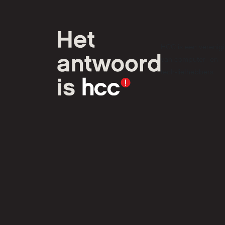
HCC is een verenig
van computer- en
tech-liefhebbers.