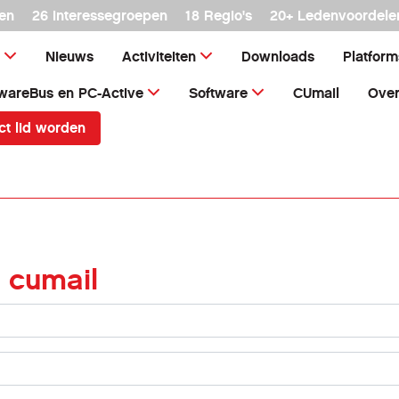
en
26 interessegroepen
18 Regio's
20+ Ledenvoordele
Nieuws
Activiteiten
Downloads
Platfor
wareBus en PC-Active
Software
CUmail
Over
ct lid worden
 cumail