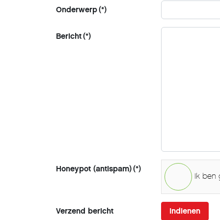
Onderwerp
(*)
Bericht
(*)
Honeypot (antispam)
(*)
Ik ben
Verzend bericht
Indienen