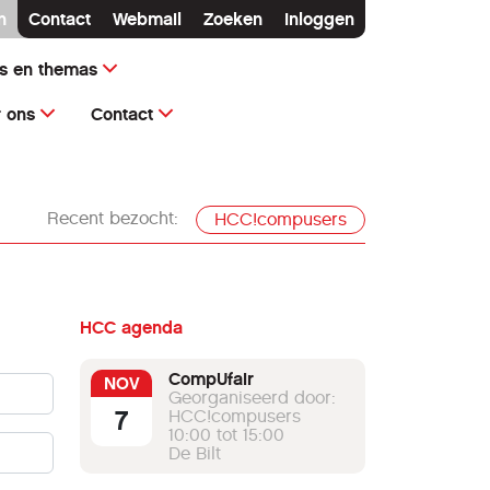
n
Contact
Webmail
Zoeken
Inloggen
ms en themas
 ons
Contact
Recent bezocht:
HCC!compusers
HCC agenda
CompUfair
NOV
Georganiseerd door:
7
HCC!compusers
10:00 tot 15:00
De Bilt