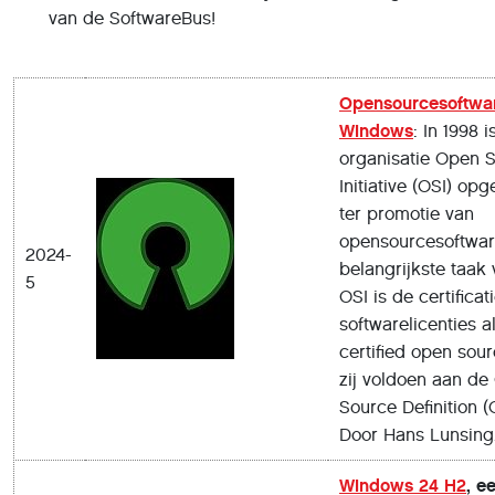
van de SoftwareBus!
Opensourcesoftwa
Windows
: In 1998 i
organisatie Open 
Initiative (OSI) opg
ter promotie van
opensourcesoftwar
2024-
belangrijkste taak 
5
OSI is de certificat
softwarelicenties a
certified open sour
zij voldoen aan de
Source Definition (
Door Hans Lunsing
Windows 24 H2
, e