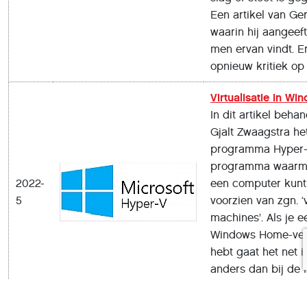
Een artikel van Ger
waarin hij aangeef
men ervan vindt. Er
opnieuw kritiek op
Virtualisatie in Wi
In dit artikel behan
Gjalt Zwaagstra he
programma Hyper-
programma waarm
2022-
een computer kunt
5
voorzien van zgn. ‘v
machines’. Als je e
Windows Home-ver
hebt gaat het net i
anders dan bij de 
Enterprise-versies.