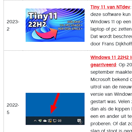
Tiny 11 van NTdev
deze software kun 
2023-
Windows 11 op een
2
laptop of pc zetten
Dat wordt beschre
door Frans Dijkhoff
Windows 11 22H2 i
gearriveerd
: Op 2
september maakte
Microsoft bekend 
uitrol van de nieu
versie van Windows
gestart was. Velen 
2022-
dan als de kippen 
5
een en ander uit te
proberen. Of dat z
slag of stoot is ge