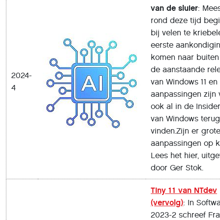
van de sluier
: Mees
rond deze tijd begi
bij velen te kriebel
eerste aankondigi
komen naar buiten
de aanstaande rel
2024-
van Windows 11 en
4
aanpassingen zijn
ook al in de Inside
van Windows terug
vinden.Zijn er grot
aanpassingen op 
Lees het hier, uitg
door Ger Stok.
Tiny 11 van NTdev
(vervolg)
: In Softw
2023-2 schreef Fr