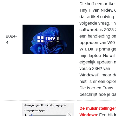
Dijkhoff een artikel
Tiny 11 van NTdev. 
dat artikel ontving 
volgende vraag: ‘In
softwarebus 2023-2
2024-
een handleiding o
4
upgraden van W10
W11. Dit is prima g
mijn laptop. Nu wil 
eigenlijk updaten 
versie 23H2 van
Windows11, maar da
niet. Is er een oplo
Die is er en Frans
beschrijft hoe je da
De muisinstellinge
Windows
: Een bij