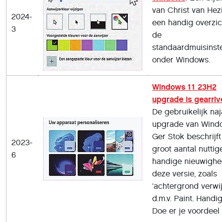
van Christ van Hez
2024-
een handig overzic
3
de
standaardmuisinste
onder Windows.
Windows 11 23H2
upgrade is gearriv
De gebruikelijk naj
upgrade van Wind
Ger Stok beschrijf
2023-
groot aantal nuttig
6
handige nieuwighe
deze versie, zoals
‘achtergrond verwi
d.m.v. Paint. Handig
Doe er je voordeel