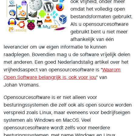
ook vrĳheid, onder meer
omdat het volledig open
bestandsformaten gebruikt.
Als u opensourcesoftware
gebruikt bent u niet meer
afhankelĳk van één
leverancier om uw eigen informatie te kunnen
raadplegen. Bovendien mag u de software vrĳelĳk delen
met anderen. Een goed Nederlandstalig artikel over het
vrĳheidsaspect van opensourcesoftware is "
Waarom
Open Software belangrĳk is, ook voor jou
" van
Johan Vromans.
Opensourcesoftware is er niet alleen voor
besturingssystemen die zelf ook als open source worden
verspreid zoals Linux, maar eveneens voor bedrĳfseigen
systemen als Windows en MacOS. Veel
opensourcesoftware wordt zelfs voor meerdere
besturingssystemen, met name Windows en Linux,