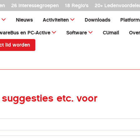
en
26 interessegroepen
18 Regio's
20+ Ledenvoordele
Nieuws
Activiteiten
Downloads
Platfor
wareBus en PC-Active
Software
CUmail
Over
ct lid worden
suggesties etc. voor