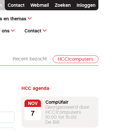
n
Contact
Webmail
Zoeken
Inloggen
ms en themas
 ons
Contact
Recent bezocht:
HCC!compusers
HCC agenda
CompUfair
NOV
Georganiseerd door:
7
HCC!compusers
10:00 tot 15:00
De Bilt