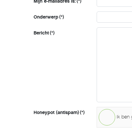
Mijn e-mailadres is:
(*)
Onderwerp
(*)
Bericht
(*)
Honeypot (antispam)
(*)
Ik ben