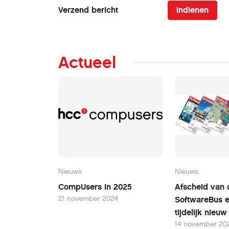
Verzend bericht
Indienen
Actueel
Nieuws
Nieuws
CompUsers in 2025
Afscheid van 
21 november 2024
SoftwareBus 
tijdelijk nieu
14 november 20