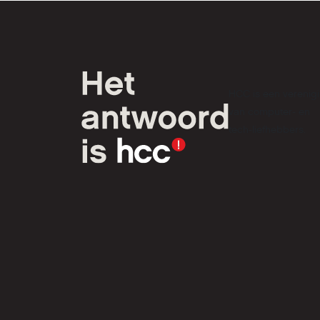
HCC is een verenig
van computer- en
tech-liefhebbers.