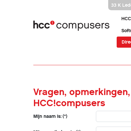
Ga
33 K Led
direct
naar
HCC
inhoud
Soft
Dire
Vragen, opmerkingen, 
HCC!compusers
Mijn naam is:
(*)