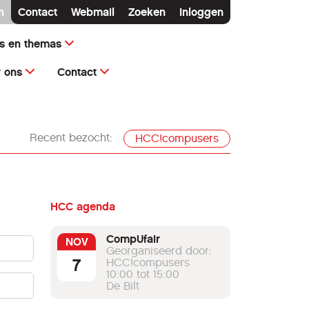
n
Contact
Webmail
Zoeken
Inloggen
ms en themas
 ons
Contact
Recent bezocht:
HCC!compusers
HCC agenda
CompUfair
NOV
Georganiseerd door:
7
HCC!compusers
10:00 tot 15:00
De Bilt