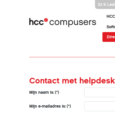
Ga
33 K Led
direct
naar
HCC
inhoud
Soft
Dire
Contact met helpdesk
Mijn naam is:
(*)
Mijn e-mailadres is:
(*)