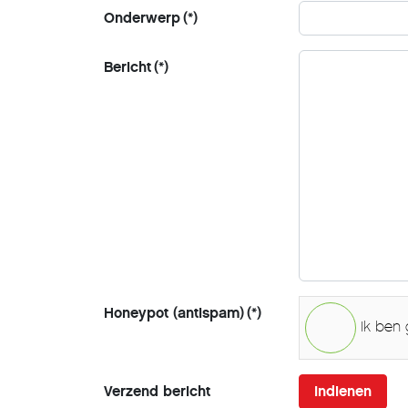
Onderwerp
(*)
Bericht
(*)
Honeypot (antispam)
(*)
Ik ben
Verzend bericht
Indienen