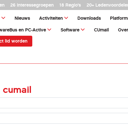
en
26 interessegroepen
18 Regio's
20+ Ledenvoordele
Nieuws
Activiteiten
Downloads
Platfor
wareBus en PC-Active
Software
CUmail
Over
ct lid worden
 cumail