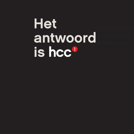
HCC is een verenig
van computer- en
tech-liefhebbers.