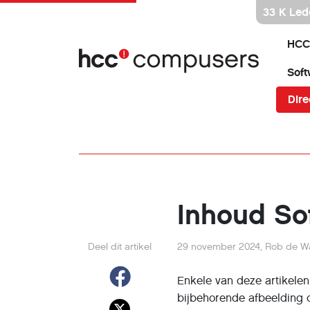
Ga
33 K Led
direct
naar
HCC
inhoud
Soft
Dire
Inhoud So
Deel dit artikel
29 november 2024
,
Rob de Wa
Enkele van deze artikelen 
bijbehorende afbeelding