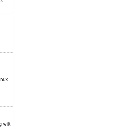
inux
g wilt