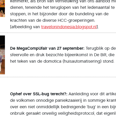
kenmerkt, als bron van vernieuwing van ons aanbod m
dienen, teneinde het teruglopen van het ledenaantal te
stoppen, in het bĳzonder door de bundeling van de
krachten van de diverse
HCC
-groeperingen.
[afbeelding van
travelonindonesia.blogspot.nl
].
De MegaCompUfair van 27 september:
Terugblik op de
sfeervolle en druk bezochte bĳeenkomst in De Bilt, die 
het teken van de domotica (huisautomatisering) stond.
Ophef over
SSL
-bug terecht?:
Aanleiding voor dit artike
de volkomen onnodige paniekzaaierĳ in sommige kran
over een niet onmiddellĳk bedreigende ‘bug’ in een bĳ
onbruik geraakt onveilig veiligheidsprotocol, dat eigenl