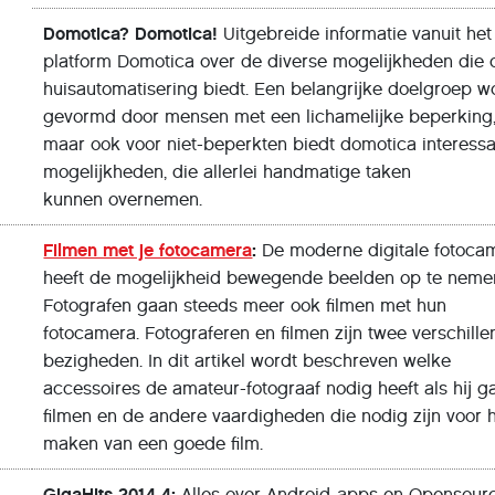
Domotica? Domotica!
Uitgebreide informatie vanuit het
platform Domotica over de diverse mogelĳkheden die 
huisautomatisering biedt. Een belangrĳke doelgroep w
gevormd door mensen met een lichamelĳke beperking
maar ook voor niet-beperkten biedt domotica interess
mogelĳkheden, die allerlei handmatige taken
kunnen overnemen.
Filmen met je fotocamera
:
De moderne digitale fotoca
heeft de mogelĳkheid bewegende beelden op te neme
Fotografen gaan steeds meer ook filmen met hun
fotocamera. Fotograferen en filmen zĳn twee verschill
bezigheden. In dit artikel wordt beschreven welke
accessoires de amateur-fotograaf nodig heeft als hĳ g
filmen en de andere vaardigheden die nodig zĳn voor 
maken van een goede film.
GigaHits 2014-4:
Alles over Android-apps en Opensour