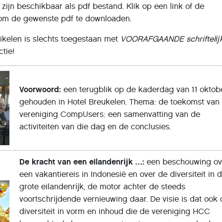
zijn beschikbaar als pdf bestand. Klik op een link of de
 om de gewenste pdf te downloaden.
ikelen is slechts toegestaan met
VOORAFGAANDE
schriftelĳ
tie!
Voorwoord:
een terugblik op de kaderdag van 11 oktobe
gehouden in Hotel Breukelen. Thema: de toekomst van
vereniging CompUsers: een samenvatting van de
activiteiten van die dag en de conclusies.
De kracht van een eilandenrĳk …:
een beschouwing ov
een vakantiereis in Indonesië en over de diversiteit in d
grote eilandenrĳk, de motor achter de steeds
voortschrĳdende vernieuwing daar. De visie is dat ook
diversiteit in vorm en inhoud die de vereniging
HCC