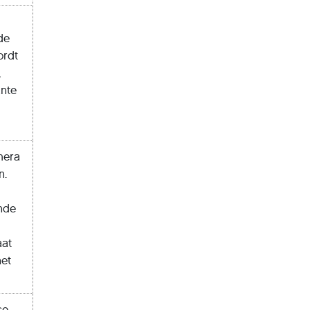
de
ordt
,
ante
mera
n.
ende
aat
het
ce-