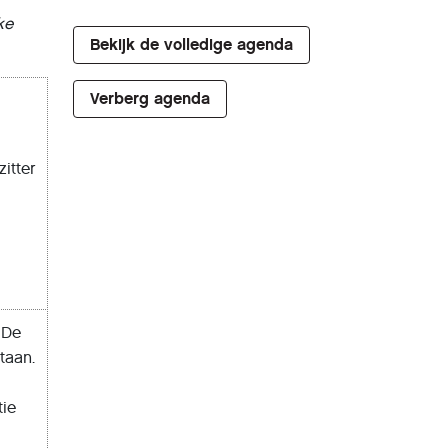
ke
Bekijk de volledige agenda
Verberg agenda
itter
 De
taan.
tie