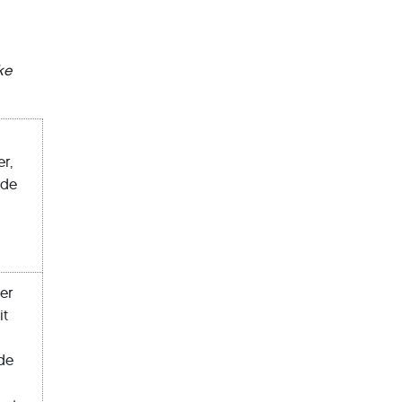
ke
r,
 de
er
it
 de