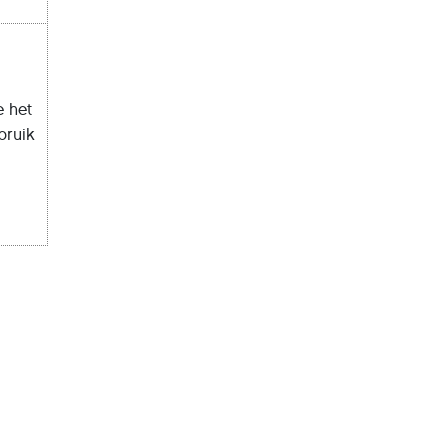
e het
bruik