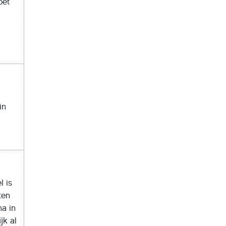
oet
in
l is
ten
na in
ĳk al