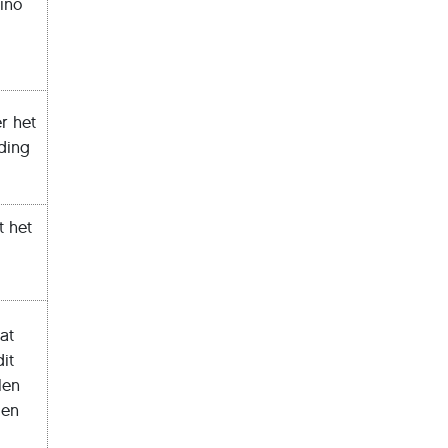
ino
r het
ding
 het
at
it
len
den