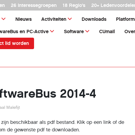
en
26 interessegroepen
18 Regio's
20+ Ledenvoordele
Nieuws
Activiteiten
Downloads
Platfor
wareBus en PC-Active
Software
CUmail
Over
ct lid worden
ftwareBus 2014-4
al Malefijt
zijn beschikbaar als pdf bestand. Klik op een link of de
 om de gewenste pdf te downloaden.