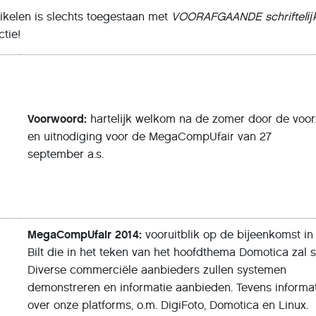
ikelen is slechts toegestaan met
VOORAFGAANDE
schriftelĳ
tie!
Voorwoord:
hartelĳk welkom na de zomer door de voorz
en uitnodiging voor de MegaCompUfair van 27
september a.s.
MegaCompUfair 2014:
vooruitblik op de bĳeenkomst in
Bilt die in het teken van het hoofdthema Domotica zal s
Diverse commerciële aanbieders zullen systemen
demonstreren en informatie aanbieden. Tevens informa
over onze platforms, o.m. DigiFoto, Domotica en Linux.