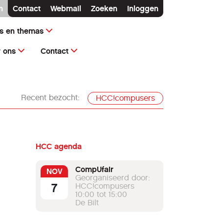
n
Contact
Webmail
Zoeken
Inloggen
ms en themas
 ons
Contact
Recent bezocht:
HCC!compusers
HCC agenda
CompUfair
NOV
Georganiseerd door:
7
HCC!compusers
10:00 tot 15:00
De Bilt