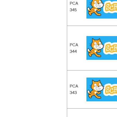
PCA
345
PCA
344
PCA
343