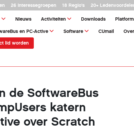
en
26 interessegroepen
18 Regio's
20+ Ledenvoordele
Nieuws
Activiteiten
Downloads
Platfor
wareBus en PC-Active
Software
CUmail
Over
ct lid worden
 in de SoftwareBus
mpUsers katern
tive over Scratch