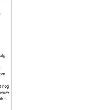
e
volg
t
 om
t nog
eview
hten