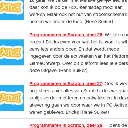
28 gaan we verder met Mens-erger-je-niet, wa
daar kon ik op de HCC!­kennisdag mooi aan
werken. Maar ook het nut van stroomschema’s
nemen we onder de loep. (René Suiker)
Programmeren in Scratch, deel 28
: We laten h
project Bricks even voor wat het is, want ik wil
eens iets anders doen. En dat wordt mede
ingegeven door de activiteiten van het Platfor
GameOntwerp. Over dit platform lees je elders
deze uitgave. (René Suiker)
Programmeren in Scratch, deel 27
: Ook ik wee
nog steeds niet alles van Scratch, dus we gaa
vrolijk verder met leren en ontwikkelen. In dez
aflevering gaan we door waar we in PC-Active
waren gebleven: Bricks (René Suiker)
Programmeren in Scratch, deel 26
: Tijdens de