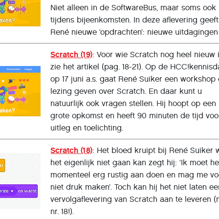
Niet alleen in de SoftwareBus, maar soms ook
tijdens bijeenkomsten. In deze aflevering geeft
René nieuwe ‘opdrachten’: nieuwe uitdagingen
Scratch (19)
: Voor wie Scratch nog heel nieuw i
zie het artikel (pag. 18-21). Op de HCC!kennis
op 17 juni a.s. gaat René Suiker een workshop 
lezing geven over Scratch. En daar kunt u
natuurlijk ook vragen stellen. Hij hoopt op een
grote opkomst en heeft 90 minuten de tijd voo
uitleg en toelichting.
Scratch (18)
: Het bloed kruipt bij René Suiker 
het eigenlijk niet gaan kan zegt hij: ‘Ik moet he
momenteel erg rustig aan doen en mag me vo
niet druk maken’. Toch kan hij het niet laten e
vervolgaflevering van Scratch aan te leveren (
nr. 18!).