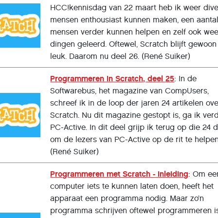
HCC!kennisdag van 22 maart heb ik weer div
mensen enthousiast kunnen maken, een aanta
mensen verder kunnen helpen en zelf ook wee
dingen geleerd. Oftewel, Scratch blijft gewoon
leuk. Daarom nu deel 26. (René Suiker)
Programmeren in Scratch, deel 25
: In de
Softwarebus, het magazine van CompUsers,
schreef ik in de loop der jaren 24 artikelen ov
Scratch. Nu dit magazine gestopt is, ga ik verd
PC-Active. In dit deel grijp ik terug op die 24 
om de lezers van PC-Active op de rit te helpen
(René Suiker)
Programmeren met Scratch - inleiding
: Om ee
computer iets te kunnen laten doen, heeft het
apparaat een programma nodig. Maar zo’n
programma schrijven oftewel programmeren i