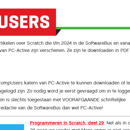
tikelen over Scratch die t/m 2024 in de SoftwareBus en van
van PC-Active zijn verschenen. Ze zijn te downloaden in PDF
 CompUsers katern van PC-Active te kunnen downloaden of l
ngelogd zijn. Zo nodig word je eerst gevraagd om in te logge
len is slechts toegestaan met VOORAFGAANDE schriftelĳke
edactie van de SoftwareBus dan wel PC-Active!
Programmeren in Scratch, deel 29
: Net als in 