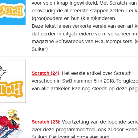
voor velen knap ingewikkeld. Met Scratch kun 
eenvoudig de allereerste stappen zetten. Leuk
(groot)ouders en hun (klein)kinderen.
Deze tekst is een verkorte versie van een artik
dat eerder in uitgebreidere vorm verscheen in
magazine Softwarebus van HCC!compusers. (
Suiker)
Scratch (24)
: Het eerste artikel over Scratch
verscheen in SwB nummer 5 in 2018. Teruglez
van alle artikelen kan nog steeds op deze pag
Scratch (23)
: Voortzetting van de lopende seri
over deze programmeertool, ook al door René
Suiker! Dat loopt al circa vier jaar!