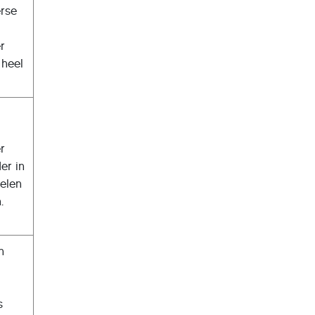
erse
l
r
 heel
er
er in
delen
.
n
s