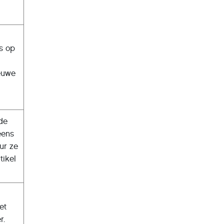
s op
ieuwe
 de
eens
ur ze
tikel
et
r.