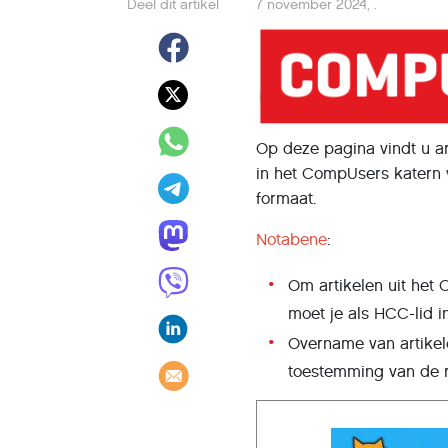
Deel dit artikel
7 november 2024
,
.
Op deze pagina vindt u ar
in het CompUsers katern 
formaat.
Notabene
:
Om artikelen uit het
moet je als HCC-lid i
Overname van artike
toestemming van de r