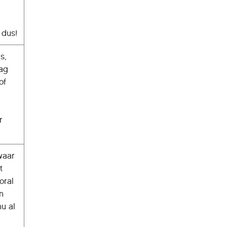
 dus!
s,
dag
of
r
waar
t
oral
en
nu al