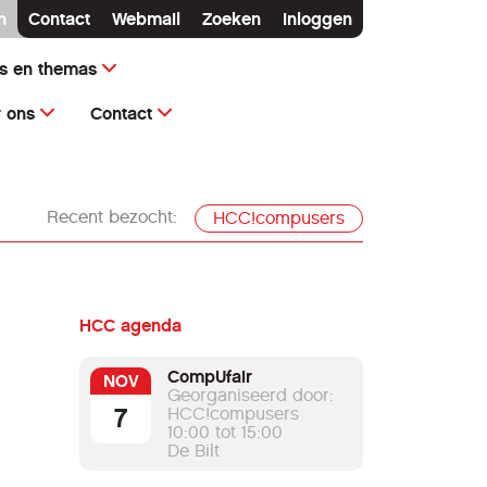
n
Contact
Webmail
Zoeken
Inloggen
ms en themas
 ons
Contact
Recent bezocht:
HCC!compusers
HCC agenda
CompUfair
NOV
Georganiseerd door:
7
HCC!compusers
10:00 tot 15:00
De Bilt