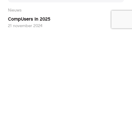
Nieuws
CompUsers in 2025
21 november 2024
'Meld je aan voor de
nieuwsbrief'
'Abonneer je nu op een of meerdere van
onze nieuwsbrieven en blijf op de hoogte
van onze activiteiten!'