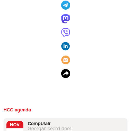
HCC agenda
CompUfair
NOV
Georganiseerd door: