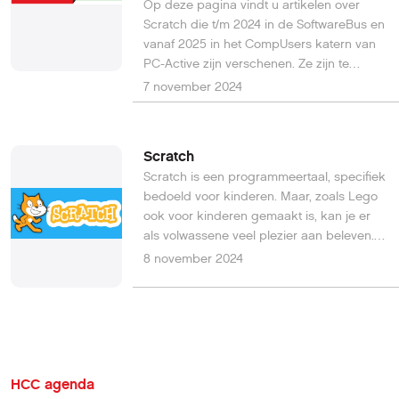
er contact met u opgenomen om te
Op deze pagina vindt u artikelen over
bespreken hoe dit verder uitgewerkt kan
Scratch die t/m 2024 in de SoftwareBus en
worden.
vanaf 2025 in het CompUsers katern van
PC-Active zijn verschenen. Ze zijn te
downloaden in PDF formaat.
7 november 2024
Scratch
Scratch is een programmeertaal, specifiek
bedoeld voor kinderen. Maar, zoals Lego
ook voor kinderen gemaakt is, kan je er
als volwassene veel plezier aan beleven.
En als (groot)ouder kan je er ook leuk mee
8 november 2024
spelen met je (klein)kinderen. Daarmee
versterk je de relatie met je (klein)kind, je
bent tenslotte leuk samen bezig, en je
kunt van elkaar leren. Het is voor het kind
heel nuttig om met Scratch kennis te
maken, want de manier van denken komt
HCC agenda
later zeker van pas. Binnen CompUsers