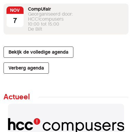
wordt er intussen hard aan het opbouwen
CompUfair
NOV
van kennis over Scratch gewerkt. Er is nog
Georganiseerd door:
geen specifiek Platform voor, vooralsnog
7
HCC!compusers
10:00 tot 15:00
heeft het Platform WebOntwerp zich
De Bilt
opgeworpen als sponsor voor deze
activiteiten. We hebben een eigen account
op Scratch, genaamd "softwarebus",
omdat ik dit account het opgezet om voor
Bekijk de volledige agenda
de artikelen over Scratch voor de
SoftwareBus dingen te kunnen
Verberg agenda
uitproberen. We raden aan, om een
account te maken. Het kost niets, de
privacy is behoorlijk gewaarborgd en
zonder account kan je wel gebruik maken
Actueel
van Scratch, maar je kunt je projecten niet
opslaan op de server en ze dus ook niet
delen. We hebben intussen al een aantal
artikelen voor de SoftwareBus geschreven.
Kijk hiervoor op de pagina "Artikelen in de
SoftwareBus over Scratch. Een goede