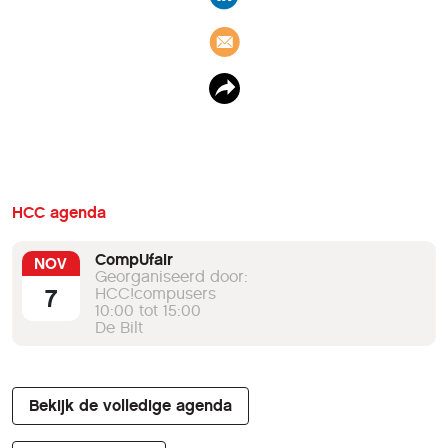
HCC agenda
CompUfair
NOV
Georganiseerd door:
7
HCC!compusers
10:00 tot 15:00
De Bilt
Bekijk de volledige agenda