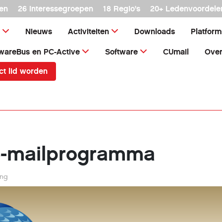
en
26 interessegroepen
18 Regio's
20+ Ledenvoordele
Nieuws
Activiteiten
Downloads
Platfor
wareBus en PC-Active
Software
CUmail
Over
ct lid worden
 e-mailprogramma
ing