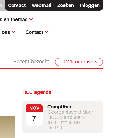
n
Contact
Webmail
Zoeken
Inloggen
ms en themas
 ons
Contact
Recent bezocht:
HCC!compusers
HCC agenda
CompUfair
NOV
Georganiseerd door:
7
HCC!compusers
10:00 tot 15:00
De Bilt