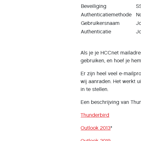
Beveiliging
S
Authenticatiemethode
N
Gebruikersnaam
J
Authenticatie
J
Als je je HCCnet mailadr
gebruiken, en hoef je hem 
Er zijn heel veel e-mail
wij aanraden. Het werkt u
in te stellen.
Een beschrijving van Thun
Thunderbird
Outlook 2013
*
Outlook 2019