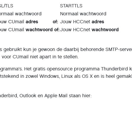
SL/TLS
STARTTLS
ormaal wachtwoord
Normaal wachtwoord
ouw CUmail
adres of:
Jouw HCCnet
adres
ouw CUmail
wachtwoord of:
Jouw HCCnet
wachtwoord
es gebruikt kun je gewoon de daarbij behorende SMTP-serve
voor CUmail niet apart in te stellen.
programma's. Het gratis opensource programma Thunderbird 
itstekend in zowel Windows, Linux als OS X en is heel gemakk
derbird, Outlook en Apple Mail staan hier: