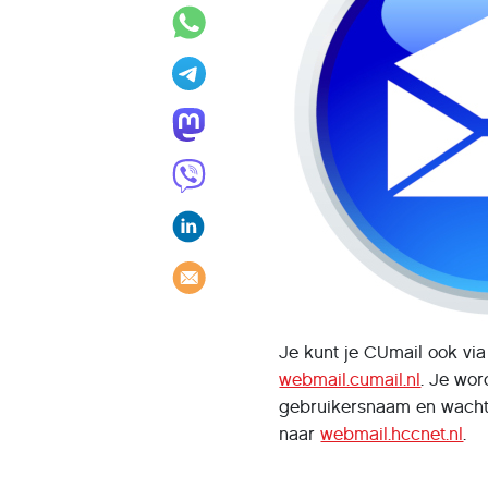
Je kunt je CUmail ook via
webmail.cumail.nl
. Je wo
gebruikersnaam en wachtw
naar
webmail.hccnet.nl
.