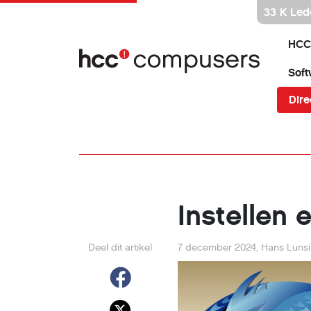
Ga
33 K Led
direct
naar
HCC
inhoud
Soft
Dire
Instellen
Deel dit artikel
7 december 2024
,
Hans Luns