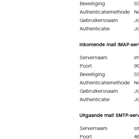
Beveiliging
S
Authenticatiemethode
N
Gebruikersnaam
J
Authenticatie
J
Inkomende mail IMAP-ser
Servernaam
i
Poort
9
Beveiliging
S
Authenticatiemethode
N
Gebruikersnaam
J
Authenticatie
J
Uitgaande mail SMTP-serv
Servernaam
s
Poort
4