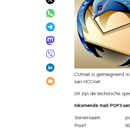
CUmail is geïntegreerd in
van HCCnet.
Dit zijn de technische spec
Inkomende mail POP3-ser
Servernaam
p
Poort
9