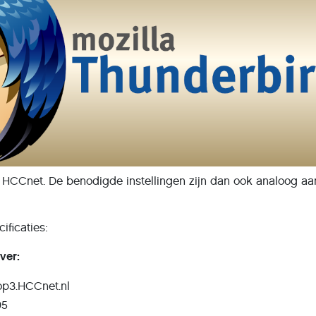
 HCCnet. De benodigde instellingen zijn dan ook analoog aa
ificaties:
ver:
op3.HCCnet.nl
95