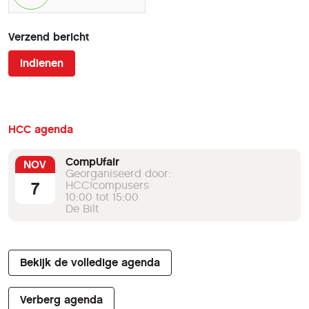
Verzend bericht
Indienen
HCC agenda
CompUfair
NOV
Georganiseerd door:
7
HCC!compusers
10:00 tot 15:00
De Bilt
Bekijk de volledige agenda
Verberg agenda