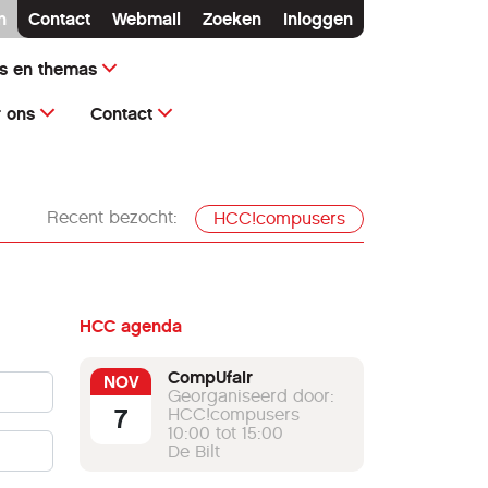
n
Contact
Webmail
Zoeken
Inloggen
ms en themas
 ons
Contact
Recent bezocht:
HCC!compusers
HCC agenda
CompUfair
NOV
Georganiseerd door:
7
HCC!compusers
10:00 tot 15:00
De Bilt