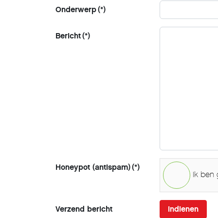
Onderwerp
(*)
Bericht
(*)
Honeypot (antispam)
(*)
Ik ben
Verzend bericht
Indienen