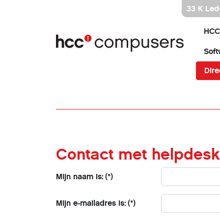
Ga
33 K Led
direct
naar
HCC
inhoud
Soft
Dire
Contact met helpdesk
Mijn naam is:
(*)
Mijn e-mailadres is:
(*)