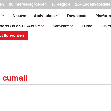
en
26 interessegroepen
18 Regio's
20+ Ledenvoordele
Nieuws
Activiteiten
Downloads
Platfor
wareBus en PC-Active
Software
CUmail
Over
ct lid worden
 cumail