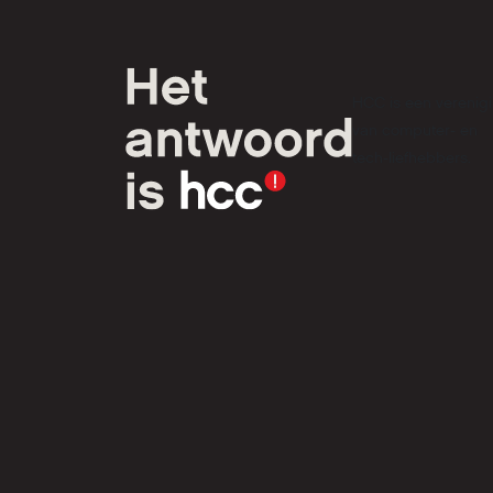
HCC is een verenig
van computer- en
tech-liefhebbers.