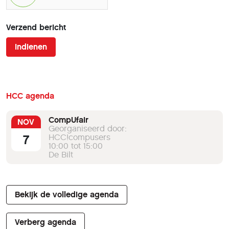
Verzend bericht
Indienen
HCC agenda
CompUfair
NOV
Georganiseerd door:
7
HCC!compusers
10:00 tot 15:00
De Bilt
Bekijk de volledige agenda
Verberg agenda