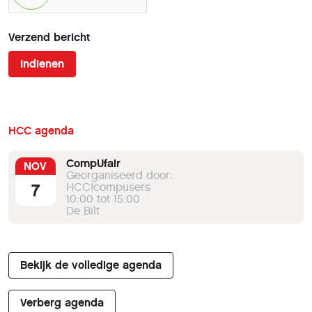
Verzend bericht
Indienen
HCC agenda
CompUfair
NOV
Georganiseerd door:
7
HCC!compusers
10:00 tot 15:00
De Bilt
Bekijk de volledige agenda
Verberg agenda