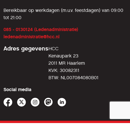
Bereikbaar op werkdagen (m.u.v. feestdagen) van 09:00
tot 21:00
085 - 0130124 (Ledenadministratie)
ledenadministratie@hcc.nl
Adres gegevens
HCC
Kenaupark 23
2011 MR Haarlem
KVK: 30082311
BTW: NL007084080B01
Social media
© 2026 HCC!compusers
voorwaarden
•
privacy