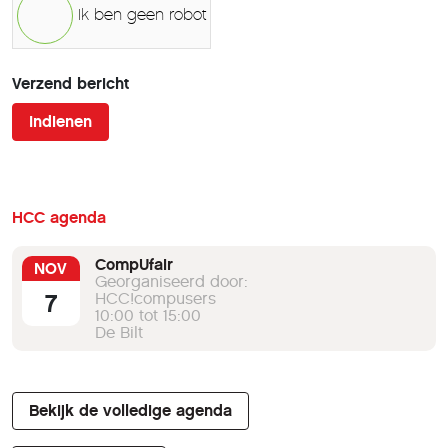
Ik ben geen robot
Verzend bericht
Indienen
HCC agenda
CompUfair
NOV
Georganiseerd door:
7
HCC!compusers
10:00 tot 15:00
De Bilt
Bekijk de volledige agenda