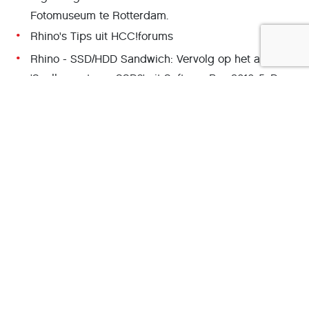
Fotomuseum te Rotterdam.
Rhino's Tips uit HCC!forums
Rhino - SSD/HDD Sandwich: Vervolg op het artikel
'Sneller met een SSD?' uit SoftwareBus 2010-­5. De
prestaties van de SSD en de Harddisk worden
uitvoerig langs de meetlat gelegd.
GigaHits 2010-6
Deel dit artikel