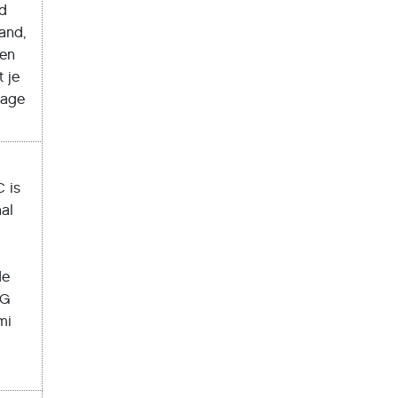
jd
and,
len
t je
rage
C is
nal
de
5G
mi