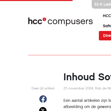
Ga
33 K Led
direct
naar
HCC
inhoud
Soft
Dire
Inhoud So
Deel dit artikel
25 november 2024
,
Rob de Wa
Een aantal artikelen zijn
afbeelding om de gewens