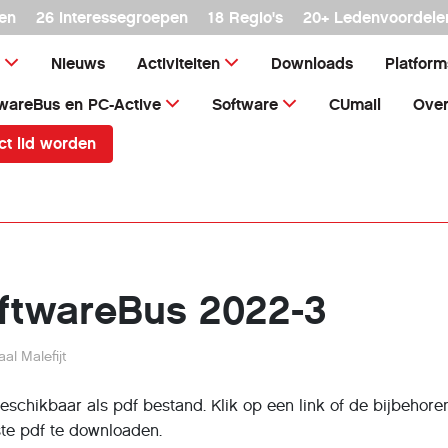
en
26 interessegroepen
18 Regio's
20+ Ledenvoordele
Nieuws
Activiteiten
Downloads
Platfor
wareBus en PC-Active
Software
CUmail
Over
ct lid worden
ftwareBus 2022-3
al Malefijt
 beschikbaar als pdf bestand. Klik op een link of de bijbehor
te pdf te downloaden.