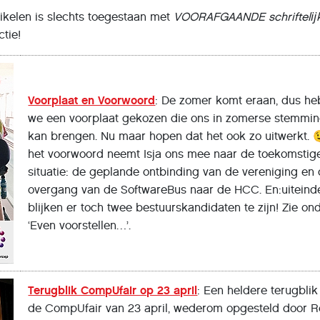
ikelen is slechts toegestaan met
VOORAFGAANDE
schriftelĳ
tie!
Voorplaat en Voorwoord
: De zomer komt eraan, dus h
we een voorplaat gekozen die ons in zomerse stemmi
kan brengen. Nu maar hopen dat het ook zo uitwerkt. 
het voorwoord neemt Isja ons mee naar de toekomstig
situatie: de geplande ontbinding van de vereniging en
overgang van de SoftwareBus naar de HCC. En:uiteinde
blijken er toch twee bestuurskandidaten te zijn! Zie on
‘Even voorstellen…’.
Terugblik CompUfair op 23 april
: Een heldere terugblik
de CompUfair van 23 april, wederom opgesteld door 