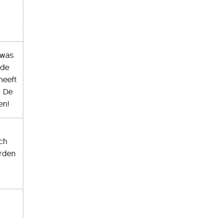
 was
 de
heeft
. De
en!
ich
orden