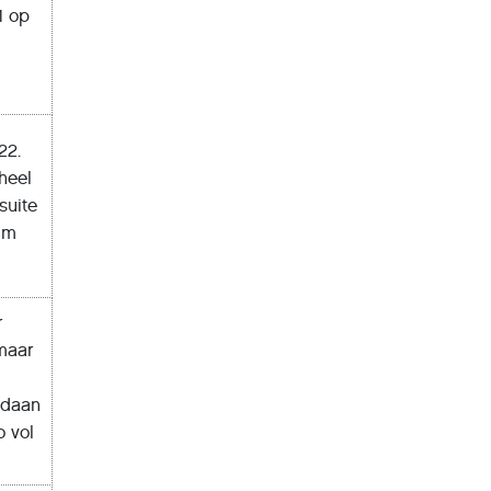
1 op
22.
heel
suite
uim
r
maar
ndaan
 vol