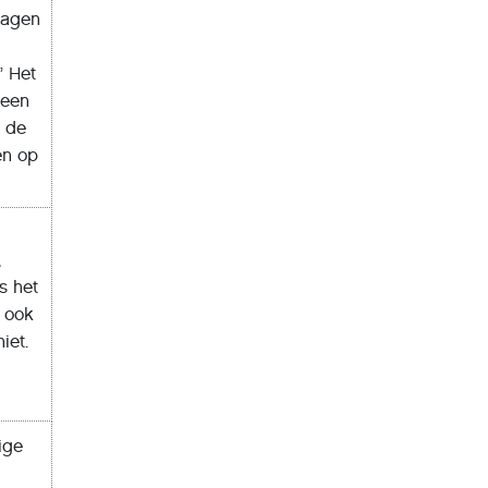
ragen
’ Het
 een
, de
en op
,
s het
 ook
iet.
ige