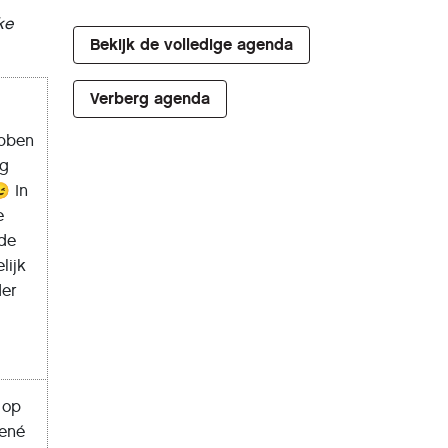
ke
Bekijk de volledige agenda
Verberg agenda
ebben
ng
 In
e
 de
lijk
der
 op
René