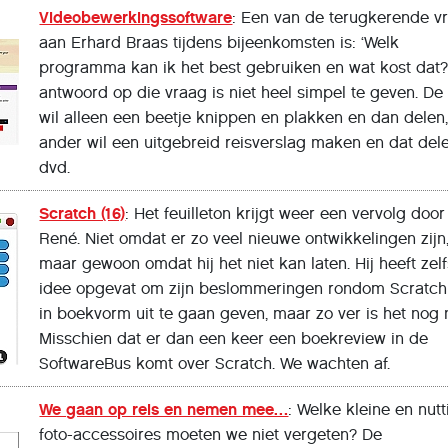
Videobewerkingssoftware
: Een van de terugkerende v
aan Erhard Braas tijdens bijeenkomsten is: ‘Welk
programma kan ik het best gebruiken en wat kost dat?
antwoord op die vraag is niet heel simpel te geven. De
wil alleen een beetje knippen en plakken en dan delen
ander wil een uitgebreid reisverslag maken en dat del
dvd.
Scratch (16)
: Het feuilleton krijgt weer een vervolg door
René. Niet omdat er zo veel nieuwe ontwikkelingen zijn
maar gewoon omdat hij het niet kan laten. Hij heeft zelf
idee opgevat om zijn beslommeringen rondom Scratch
in boekvorm uit te gaan geven, maar zo ver is het nog n
Misschien dat er dan een keer een boekreview in de
SoftwareBus komt over Scratch. We wachten af.
We gaan op reis en nemen mee…
: Welke kleine en nutt
foto-accessoires moeten we niet vergeten? De