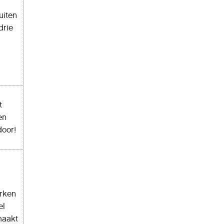
uiten
drie
t
en
door!
erken
el
maakt