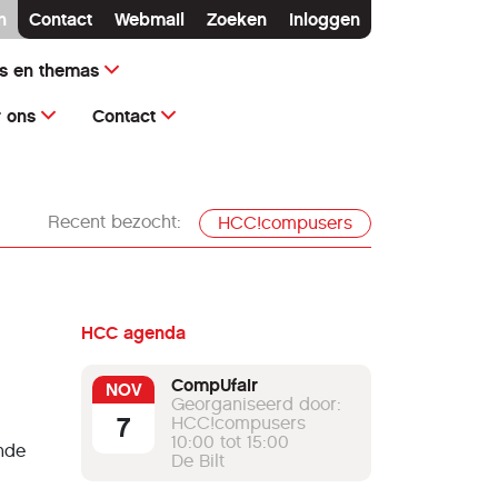
n
Contact
Webmail
Zoeken
Inloggen
ms en themas
 ons
Contact
Recent bezocht:
HCC!compusers
HCC agenda
CompUfair
NOV
Georganiseerd door:
7
HCC!compusers
10:00 tot 15:00
ende
De Bilt