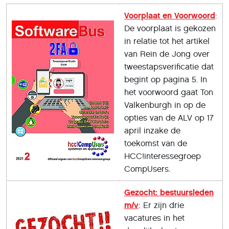
Voorplaat en Voorwoord
:
De voorplaat is gekozen
in relatie tot het artikel
van Rein de Jong over
tweestapsverificatie dat
begint op pagina 5. In
het voorwoord gaat Ton
Valkenburgh in op de
opties van de ALV op 17
april inzake de
toekomst van de
HCC!interessegroep
CompUsers.
Gezocht: bestuursleden
m/v
: Er zijn drie
vacatures in het