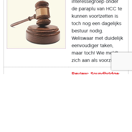
interessegroep onder
de paraplu van HCC te
kunnen voortzetten is
toch nog een dagelijks
bestuur nodig.
Weliswaar met duidelijk
eenvoudiger taken,
maar toch! Wie meldt
zich aan als voorzitter?
Review: Soundbridge
:
Dit is aflevering 4 in een
reeks reviews door Leon
Braam over de beste
gratis DAW’s (digitale
audio-workstations).
Deze gaat over de DAW
Soundbridge 2.0.1.