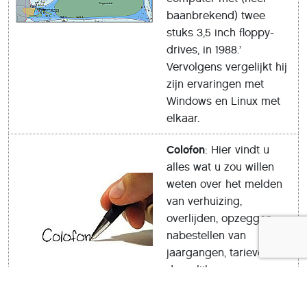
baanbrekend) twee
stuks 3,5 inch floppy-
drives, in 1988.’
Vervolgens vergelijkt hij
zijn ervaringen met
Windows en Linux met
elkaar.
Colofon
: Hier vindt u
alles wat u zou willen
weten over het melden
van verhuizing,
overlijden, opzeggen,
nabestellen van
jaargangen, tarieven, en
dergelijke.
Netvibes! Goodvibes?
: