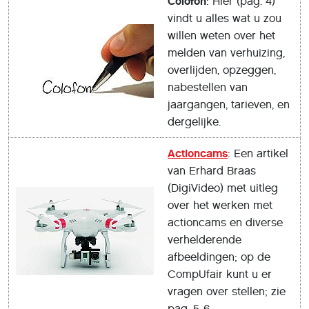
Colofon
: Hier (pag. 4)
vindt u alles wat u zou
willen weten over het
melden van verhuizing,
overlijden, opzeggen,
nabestellen van
jaargangen, tarieven, en
dergelijke.
Actioncams
: Een artikel
van Erhard Braas
(DigiVideo) met uitleg
over het werken met
actioncams en diverse
verhelderende
afbeeldingen; op de
CompUfair kunt u er
vragen over stellen; zie
pag. 5-6.