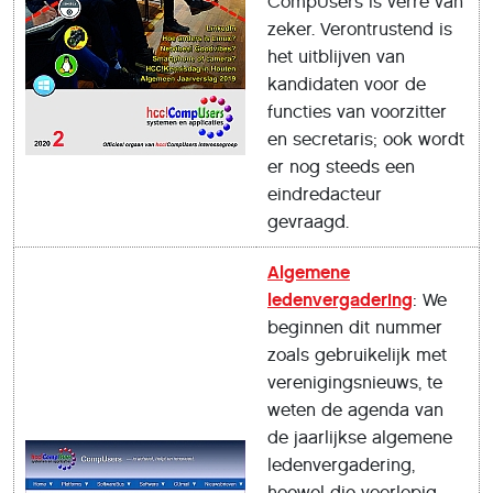
CompUsers is verre van
zeker. Verontrustend is
het uitblijven van
kandidaten voor de
functies van voorzitter
en secretaris; ook wordt
er nog steeds een
eindredacteur
gevraagd.
Algemene
ledenvergadering
: We
beginnen dit nummer
zoals gebruikelijk met
verenigingsnieuws, te
weten de agenda van
de jaarlijkse algemene
ledenvergadering,
hoewel die voorlopig