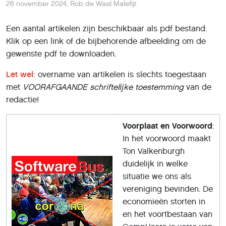
26 november 2024
,
Rob de Waal Malefijt
Een aantal artikelen zijn beschikbaar als pdf bestand.
Klik op een link of de bijbehorende afbeelding om de
gewenste pdf te downloaden.
Let wel
: overname van artikelen is slechts toegestaan
met
VOORAFGAANDE
schriftelĳke toestemming
van de
redactie!
Voorplaat en Voorwoord
:
In het voorwoord maakt
Ton Valkenburgh
duidelijk in welke
situatie we ons als
vereniging bevinden. De
economieën storten in
en het voortbestaan van