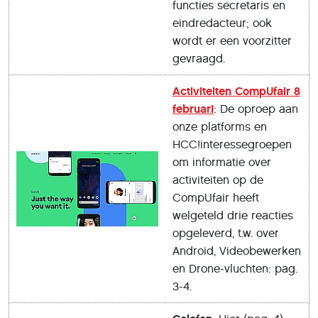
functies secretaris en
eindredacteur; ook
wordt er een voorzitter
gevraagd.
Activiteiten CompUfair 8
februari
: De oproep aan
onze platforms en
HCC!interessegroepen
om informatie over
activiteiten op de
CompUfair heeft
welgeteld drie reacties
opgeleverd, t.w. over
Android, Videobewerken
en Drone-vluchten: pag.
3-4.