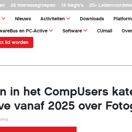
en
26 interessegroepen
18 Regio's
20+ Ledenvoordele
Nieuws
Activiteiten
Downloads
Platfor
wareBus en PC-Active
Software
CUmail
Over
ct lid worden
en in het CompUsers kat
ve vanaf 2025 over Foto
sing