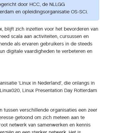
gericht door HCC, de NLLGG
terdam en opleidingsorganisatie OS-SCi.
 blijft zich inzetten voor het bevorderen van
eed scala aan activiteiten, cursussen en
nende als ervaren gebruikers in de steeds
un digitale vaardigheden te verbeteren en
satie ‘Linux in Nederland’, die onlangs in
Linux020, Linux Presentation Day Rotterdam
n tussen verschillende organisaties een zeer
nteresse getoond om zich meteen aan te
en groot netwerk van samenwerken en kennis
rgiën en een sterker netwerk. Het is