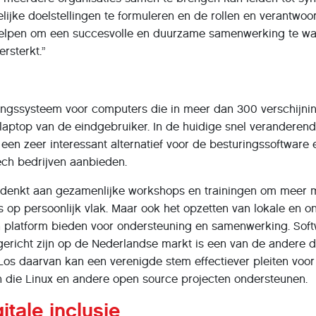
lijke doelstellingen te formuleren en de rollen en verantwoo
n helpen om een succesvolle en duurzame samenwerking te wa
rsterkt.”
ringssysteem voor computers die in meer dan 300 verschijni
 laptop van de eindgebruiker. In de huidige snel veranderen
een zeer interessant alternatief voor de besturingssoftware
ch bedrijven aanbieden.
 denkt aan gezamenlijke workshops en trainingen om meer 
ls op persoonlijk vlak. Maar ook het opzetten van lokale e
n platform bieden voor ondersteuning en samenwerking. Soft
 gericht zijn op de Nederlandse markt is een van de andere 
 Los daarvan kan een verenigde stem effectiever pleiten voo
 die Linux en andere open source projecten ondersteunen.
tale inclusie