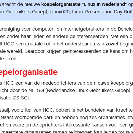
 Utrecht de nieuwe
koepelorganisatie "Linux in Nederland"
op
ux Gebruikers Groep), Linux020, Linux Presentation Day Rot
reniging voor computer- en internetgebruikers in de Benelux,
den onder haar leden en andere geïnteresseerden. Met een br
t HCC een cruciale rol in het ondersteunen van zowel begin
ale wereld. Daardoor krijgen geïnteresseerden de kans om h
e leren.
pelorganisatie
s HCC een van de medeoprichters van de nieuwe koepelorgani
icht door de NLLGG (Nederlandse Linux Gebruikers Groep), 
isatie OS-SCi.
aij, voorzitter van HCC, betreft is het bundelen van krachte
ef. Naast voornoemde partijen hebben nog zes organisaties i
tiatief en voorzien de oprichters interessante kansen voor e
m meerdere organisaties samen te brengen kan leiden tot syne