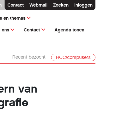
n
Contact
Webmail
Zoeken
Inloggen
ms en themas
 ons
Contact
Agenda tonen
Recent bezocht:
HCC!compusers
ern van
grafie