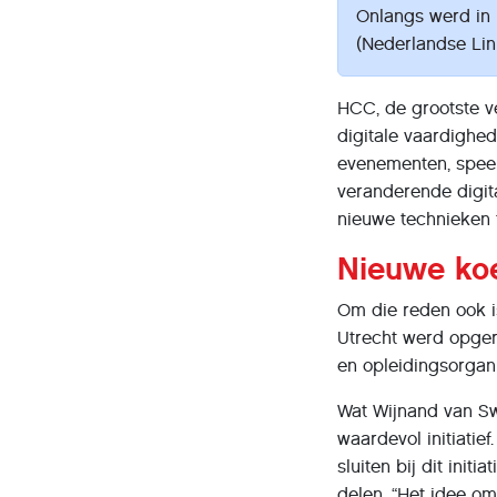
Onlangs werd in
(Nederlandse Lin
HCC, de grootste ve
digitale vaardighe
evenementen, speel
veranderende digit
nieuwe technieken t
Nieuwe koe
Om die reden ook i
Utrecht werd opger
en opleidingsorgan
Wat Wijnand van Swa
waardevol initiati
sluiten bij dit ini
delen. “Het idee o