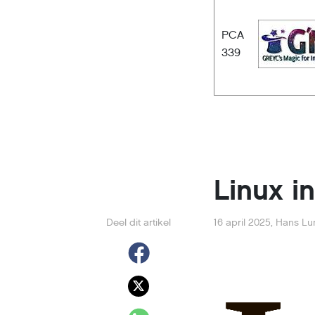
PCA
339
Linux i
Deel dit artikel
16 april 2025
,
Hans Lu