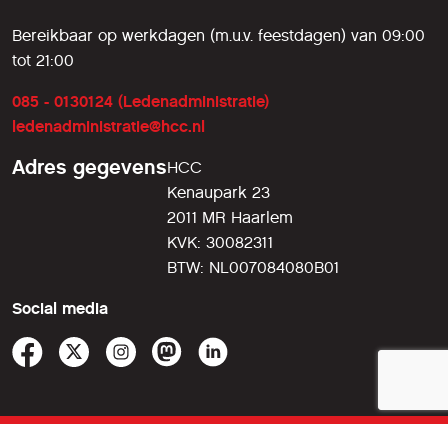
Bereikbaar op werkdagen (m.u.v. feestdagen) van 09:00
tot 21:00
085 - 0130124 (Ledenadministratie)
ledenadministratie@hcc.nl
Adres gegevens
HCC
Kenaupark 23
2011 MR Haarlem
KVK: 30082311
BTW: NL007084080B01
Social media
© 2026 HCC!compusers
voorwaarden
•
privacy