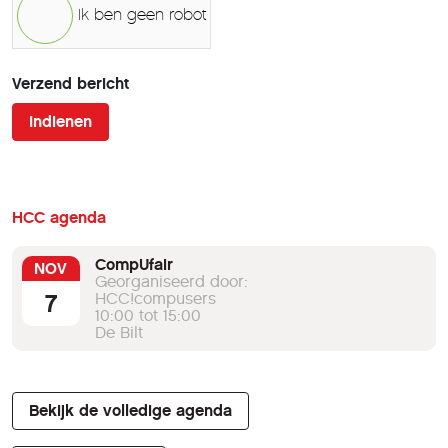
Ik ben geen robot
Verzend bericht
Indienen
HCC agenda
CompUfair
NOV
Georganiseerd door:
7
HCC!compusers
10:00 tot 15:00
De Bilt
Bekijk de volledige agenda