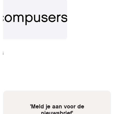
25
'Meld je aan voor de
nieuwsbrief'