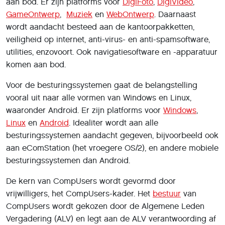
aan bod. Er zijn platforms voor
DigiFoto
,
DigiVideo
,
GameOntwerp
,
Muziek
en
WebOntwerp
. Daarnaast
wordt aandacht besteed aan de kantoorpakketten,
veiligheid op internet, anti-virus- en anti-spamsoftware,
utilities, enzovoort. Ook navigatiesoftware en -apparatuur
komen aan bod.
Voor de besturingssystemen gaat de belangstelling
vooral uit naar alle vormen van Windows en Linux,
waaronder Android. Er zijn platforms voor
Windows
,
Linux
en
Android
. Idealiter wordt aan alle
besturingssystemen aandacht gegeven, bijvoorbeeld ook
aan eComStation (het vroegere OS/2), en andere mobiele
besturingssystemen dan Android.
De kern van CompUsers wordt gevormd door
vrijwilligers, het CompUsers-kader. Het
bestuur
van
CompUsers wordt gekozen door de Algemene Leden
Vergadering (ALV) en legt aan de ALV verantwoording af