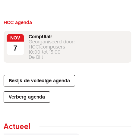
HCC agenda
CompUfair
NOV
Georganiseerd door:
7
HCC!compusers
10:00 tot 15:00
De Bilt
Bekijk de volledige agenda
Verberg agenda
Actueel